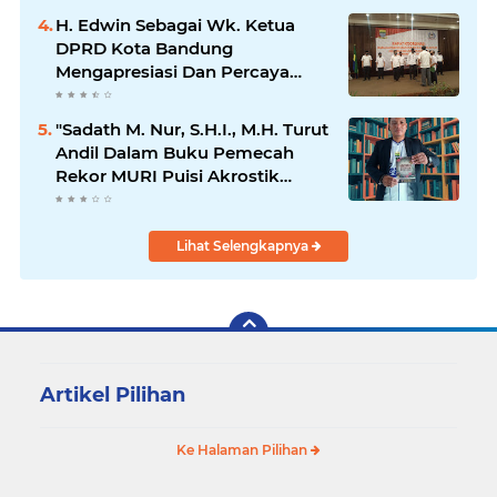
H. Edwin Sebagai Wk. Ketua
DPRD Kota Bandung
Mengapresiasi Dan Percaya
Penuh Kepada Kepemimpinan
Merdi Hajiji Sebagai ketua DPD
"Sadath M. Nur, S.H.I., M.H. Turut
Lpm Kota Bandung Periode
Andil Dalam Buku Pemecah
2021-2026
Rekor MURI Puisi Akrostik
Terbanyak
Lihat Selengkapnya
Artikel Pilihan
Ke Halaman Pilihan