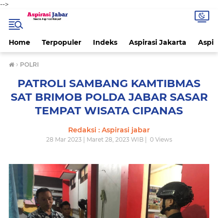
-->
Home
Terpopuler
Indeks
Aspirasi Jakarta
Aspir
›
POLRI
PATROLI SAMBANG KAMTIBMAS
SAT BRIMOB POLDA JABAR SASAR
TEMPAT WISATA CIPANAS
Redaksi : Aspirasi jabar
28 Mar 2023 | Maret 28, 2023 WIB |
0
Views