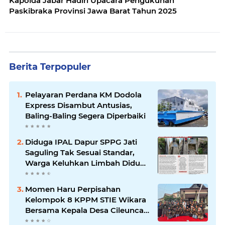
Kapolda Jabar Hadiri Upacara Pengukuhan
Paskibraka Provinsi Jawa Barat Tahun 2025
Berita Terpopuler
Pelayaran Perdana KM Dodola
Express Disambut Antusias,
Baling-Baling Segera Diperbaiki
Diduga IPAL Dapur SPPG Jati
Saguling Tak Sesuai Standar,
Warga Keluhkan Limbah Diduga
Mengalir ke Sungai
Momen Haru Perpisahan
Kelompok 8 KPPM STIE Wikara
Bersama Kepala Desa Cileunca
di Kecamatan Bojong