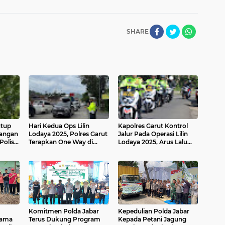
SHARE
tup
Hari Kedua Ops Lilin
Kapolres Garut Kontrol
bangan
Lodaya 2025, Polres Garut
Jalur Pada Operasi Lilin
Polisi
Terapkan One Way di
Lodaya 2025, Arus Lalu
 Macet
Sejumlah Jalur
Lintas Masih Landai
Komitmen Polda Jabar
Kepedulian Polda Jabar
tama
Terus Dukung Program
Kepada Petani Jagung