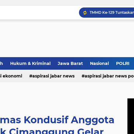
Narita Shibori dan Perj
ah
Hukum & Kriminal
Jawa Barat
Nasional
POLRI
si ekonomi
aspirasi jabar news
aspirasi jabar news pol
aspirasi internasional
aspirasi kalabar
bandung
nasional
polri
pendidikan
aspirasi food
asp
bmas Kondusif Anggota
k Cimanggung Gelar