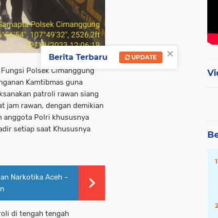
×
Berita Terbaru
UPDATE
 Fungsi Polsek Cimanggung
Vi
anganan Kamtibmas guna
sanakan patroli rawan siang
at jam rawan, dengan demikian
 anggota Polri khususnya
dir setiap saat Khususnya
Be
an Narkotika Aceh –
an
oli di tengah tengah