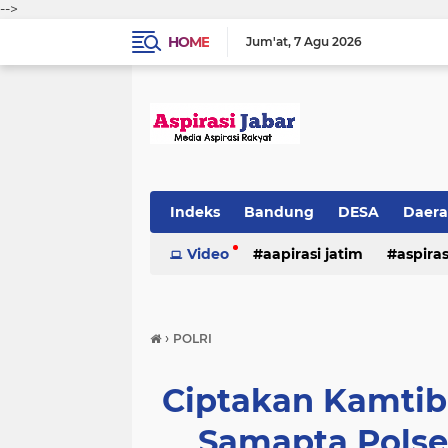
-->
HOME
Jum'at
7 Agu 2026
Indeks
Bandung
DESA
Daer
Video
aapirasi jatim
aspira
aspirasi malkut
aspirasi daerah
›
POLRI
hukum & kriminal
jawa barat
Ciptakan Kamti
Samapta Polse