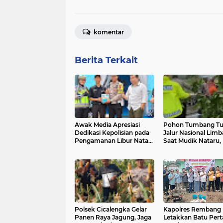
komentar
Berita Terkait
Awak Media Apresiasi
Pohon Tumbang Tu
Dedikasi Kepolisian pada
Jalur Nasional Lim
Pengamanan Libur Natal
Saat Mudik Nataru, 
dan Tahun Baru, Wujud
Gerak Cepat Cegah
Sinergi Jaga Kelancaran
Panjang
Lalu Lintas Garut
Polsek Cicalengka Gelar
Kapolres Rembang
Panen Raya Jagung, Jaga
Letakkan Batu Per