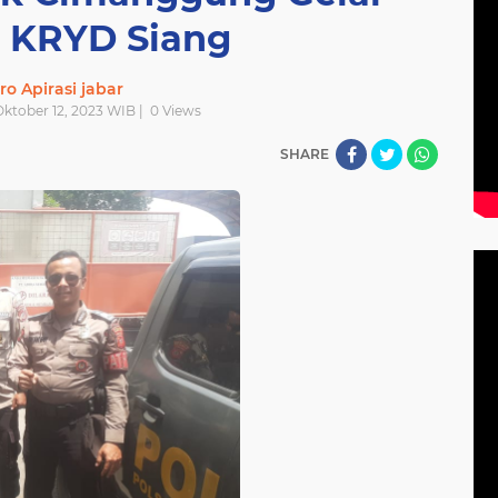
i KRYD Siang
ro Apirasi jabar
Oktober 12, 2023 WIB |
0
Views
SHARE