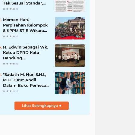
Tak Sesuai Standar,
Warga Keluhkan
Limbah Diduga
Mengalir ke Sungai
Momen Haru
Perpisahan Kelompok
8 KPPM STIE Wikara
Bersama Kepala Desa
Cileunca di
Kecamatan Bojong
H. Edwin Sebagai Wk.
Ketua DPRD Kota
Bandung
Mengapresiasi Dan
Percaya Penuh
Kepada
"Sadath M. Nur, S.H.I.,
Kepemimpinan Merdi
M.H. Turut Andil
Hajiji Sebagai ketua
Dalam Buku Pemecah
DPD Lpm Kota
Rekor MURI Puisi
Bandung Periode
Akrostik Terbanyak
2021-2026
Lihat Selengkapnya