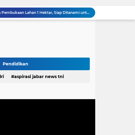
TMMD Ke-129 Tuntaskan Pembukaan Lahan 1 Hektar, Siap Ditanami untuk Perkuat Ketahanan Pangan Kampung Sesor
Komentar Tak Beretika di Medsos, Perawat RSUD Cicalengka Dinonaktifkan Sementara
Komisaris Independen Pertamina Patra Niaga Terpikat Produk UMKM Mitra Binaan dengan Sentuhan Kemanusiaan dan Keberlanjutan
Polda Jabar Tindak Penyalahgunaan AI untuk Manipulasi Digital, Penyidik Gandeng 4 Ahli
Proyek Labkesmas mencapai 80 persen progres fisiknya sudah melampaui dari realisasi anggaran
alanannya Menjadi UMKM Inklusif
Polda Jabar Gulung 1.245 Tersangka Narkoba dan Miras, Jutaan Obat Keras Dimusnahkan
Ribuan Knalpot Brong Disita Polisi, Gubernur Jabar Kang Dedi Bakal Berikan Kompensasi Knalpot Standar
Pendidikan
Sikat Kejahatan Jalanan di Jabar, 413 Pelaku Diciduk dan 1.016 Motor Disita
ri
aspirasi jabar news tni
Bupati Pulau Morotai Membuka Semarak HUT RI ke-81, Event Domino Gotalamo Cup
desa
daerah
irasi desa