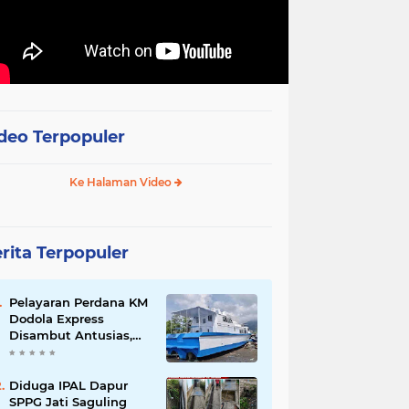
deo Terpopuler
Ke Halaman Video
rita Terpopuler
Pelayaran Perdana KM
Dodola Express
Disambut Antusias,
Baling-Baling Segera
Diperbaiki
Diduga IPAL Dapur
SPPG Jati Saguling