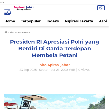
-->
Home
Terpopuler
Indeks
Aspirasi Jakarta
Aspir
›
Aspirasi news
Presiden RI Apresiasi Polri yang
Berdiri Di Garda Terdepan
Membela Petani
biro Apirasi jabar
23 Sep 2025 | September 23, 2025 WIB |
0
Views