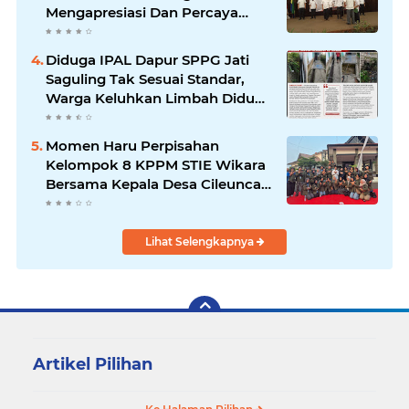
Mengapresiasi Dan Percaya
Penuh Kepada Kepemimpinan
Merdi Hajiji Sebagai ketua DPD
Diduga IPAL Dapur SPPG Jati
Lpm Kota Bandung Periode
Saguling Tak Sesuai Standar,
2021-2026
Warga Keluhkan Limbah Diduga
Mengalir ke Sungai
Momen Haru Perpisahan
Kelompok 8 KPPM STIE Wikara
Bersama Kepala Desa Cileunca
di Kecamatan Bojong
Lihat Selengkapnya
Artikel Pilihan