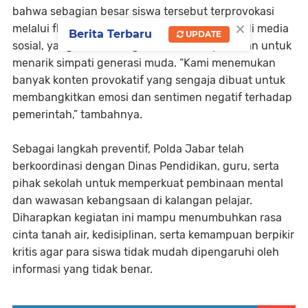
bahwa sebagian besar siswa tersebut terprovokasi
×
melalui flyer digital dan ajakan yang beredar di media
Berita Terbaru
UPDATE
sosial, yang dibuat dengan narasi menyesatkan untuk
menarik simpati generasi muda. “Kami menemukan
banyak konten provokatif yang sengaja dibuat untuk
membangkitkan emosi dan sentimen negatif terhadap
pemerintah,” tambahnya.
Sebagai langkah preventif, Polda Jabar telah
berkoordinasi dengan Dinas Pendidikan, guru, serta
pihak sekolah untuk memperkuat pembinaan mental
dan wawasan kebangsaan di kalangan pelajar.
Diharapkan kegiatan ini mampu menumbuhkan rasa
cinta tanah air, kedisiplinan, serta kemampuan berpikir
kritis agar para siswa tidak mudah dipengaruhi oleh
informasi yang tidak benar.