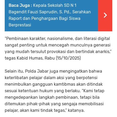
Baca Juga :
Kepala Sekolah SD N 1
Bagendit Fauzi Saprudin, S. Pd., Serahkan
Raport dan Penghargaan Bagi Siswa
Berprestasi
“Pembinaan karakter, nasionalisme, dan literasi digital
sangat penting untuk mencegah munculnya generasi
yang mudah tersulut provokasi dan bertindak anarkis,”
tegas Kabid Humas, Rabu (15/10/2025)
Selain itu, Polda Jabar juga mengingatkan bahwa
keterlibatan pelajar dalam aksi yang berpotensi
menimbulkan gangguan kamtibmas akan ditindak
sesuai ketentuan hukum yang berlaku. “Kami tetap
mengedepankan langkah pembinaan, tetapi bila
ditemukan pihak-pihak yang sengaja memobilisasi
pelajar, akan kami tindak tegas,” katanya.