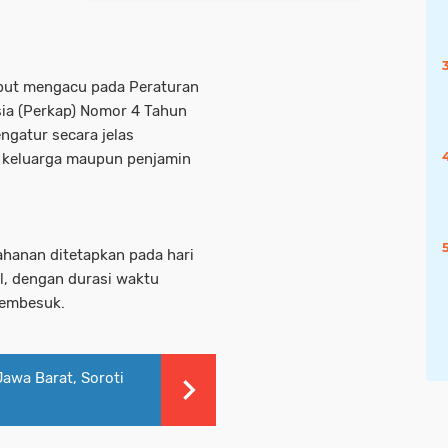
ebut mengacu pada Peraturan
sia (Perkap) Nomor 4 Tahun
gatur secara jelas
i keluarga maupun penjamin
ahanan ditetapkan pada hari
al, dengan durasi waktu
 pembesuk.
Jawa Barat, Soroti