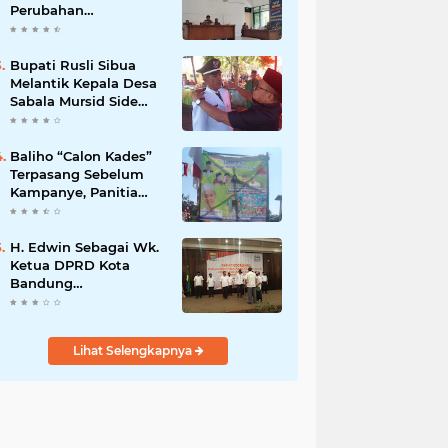
Perubahan
Kepengurusan PC KB
FKPPI Sumedang,
Ketua Cabang Diminta
Bupati Rusli Sibua
Segera Konsolidasi
Melantik Kepala Desa
Sabala Mursid Side
Latukonsina
Baliho “Calon Kades”
Terpasang Sebelum
Kampanye, Panitia
Pilkades Cimuja
Jangan Tutup Mata
H. Edwin Sebagai Wk.
Ketua DPRD Kota
Bandung
Mengapresiasi Dan
Percaya Penuh
Kepada
Lihat Selengkapnya
Kepemimpinan Merdi
Hajiji Sebagai ketua
DPD Lpm Kota
Bandung Periode
2021-2026