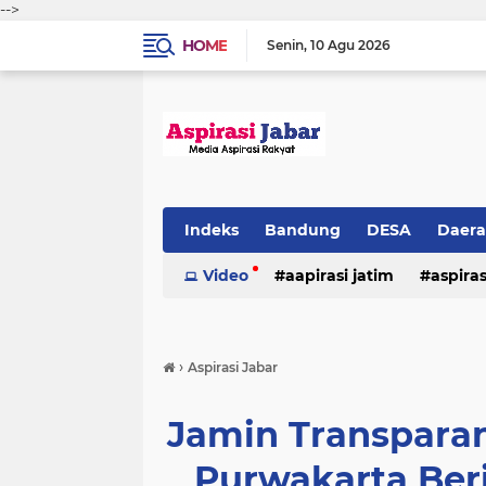
-->
HOME
Senin
10 Agu 2026
Indeks
Bandung
DESA
Daer
Video
aapirasi jatim
aspira
aspirasi malkut
aspirasi daerah
›
Aspirasi Jabar
hukum & kriminal
jawa barat
Jamin Transparan
Purwakarta Ber