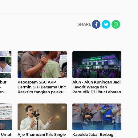
SHARE
ibur
Kapospam SGC AKP
Alun - Alun Kuningan Jadi
p
Carmin, S.H Bersama Unit
Favorit Warga dan
an
Reskrim tangkap pelaku
Pemudik Di Libur Lebaran
pembuka Jalur U - Turn di
Cikarang Kota
k Umat
Ajie Rhamdani Rilis Single
Kapolda Jabar Berbagi