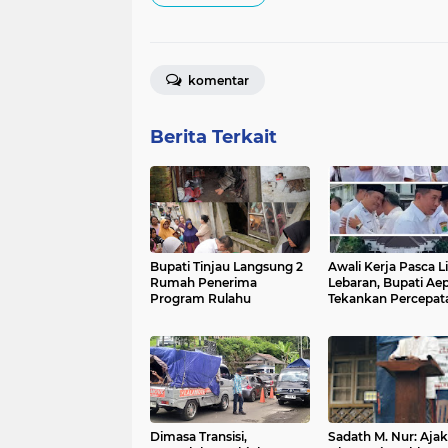
komentar
Berita Terkait
Bupati Tinjau Langsung 2
Awali Kerja Pasca L
Rumah Penerima
Lebaran, Bupati Ae
Program Rulahu
Tekankan Percepat
Pembangunan
Dimasa Transisi,
Sadath M. Nur: Aja