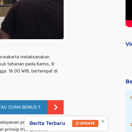
Vi
urwakarta melaksanakan
suk tahanan pada Kamis, 8
gga. 16.00 WIB, bertempat di
Be
TAU CUMA BONUS ?
×
pelayanan prima kepolisian
Berita Terbaru
UPDATE
 prinsip transparansi,