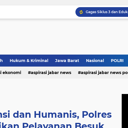
Bupati Rusli Sibua Mela
ah
Hukum & Kriminal
Jawa Barat
Nasional
POLRI
si ekonomi
aspirasi jabar news
aspirasi jabar news pol
aspirasi internasional
aspirasi kalabar
bandung
nasional
polri
pendidikan
aspirasi food
asp
si dan Humanis, Polres
ikan Pelayanan Besuk