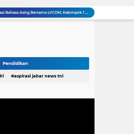
Bukan Sekadar Membangun, TMMD Ke-129 Eratkan Keakraban TNI dan Warga Kampung Sesor
Baliho “Calon Kades” Terpasang Sebelum Kampanye, Panitia Pilkades Cimuja Jangan Tutup Mata
🇮🇩 Menyambut HUT RI ke-81, Warga Nagrog Cicalengka Gelar Gerak Jalan Santai
ntik Kepala Desa Sabala Mursid Side Latukonsina
Sekda Pulau Morotai Pimpin Apel Pagi, Tekankan Disiplin dan Pelayanan Prima ASN
FKDT Kecamatan Banyuresmi Gelar PORSADIN Ke VIII, Di Ikuti 42 Madrasah Diniyah Takmiliyah
Pekerjaan Labkesmas Morotai Terus Dikebut, Pekerja Tetap Bekerja di Hari Libur
Jembatan Rampung, Akses Warga Semakin Lancar, Bukti Nyata TMMD Ke-129 Hadirkan Manfaat untuk Kampung Sesor
Pendidikan
DPC PPP Kota Tasikmalaya Adakan Musyawarah Anak Cabang, Perkuat Soliditas Partai
ri
aspirasi jabar news tni
Gagas Siklus 3 dan Edukasi Bahasa Asing Bersama LVCOM, Kelompok 1 KKN UIN Bandung Sukses Gelar Rembug Warga Ke-2
desa
daerah
irasi desa