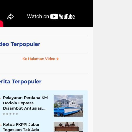
deo Terpopuler
Ke Halaman Video
rita Terpopuler
Pelayaran Perdana KM
Dodola Express
Disambut Antusias,
Baling-Baling Segera
Diperbaiki
Ketua FKPPI Jabar
Tegaskan Tak Ada