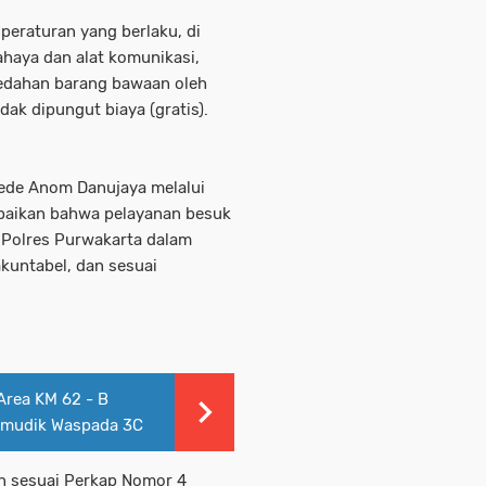
eraturan yang berlaku, di
haya dan alat komunikasi,
edahan barang bawaan oleh
dak dipungut biaya (gratis).
ede Anom Danujaya melalui
paikan bahwa pelayanan besuk
 Polres Purwakarta dalam
kuntabel, dan sesuai
Area KM 62 - B
emudik Waspada 3C
n sesuai Perkap Nomor 4