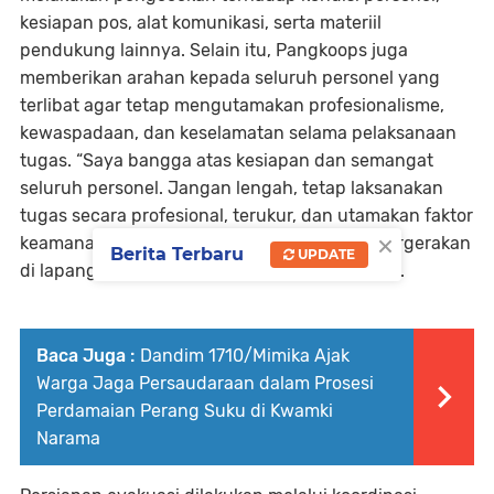
kesiapan pos, alat komunikasi, serta materiil
pendukung lainnya. Selain itu, Pangkoops juga
memberikan arahan kepada seluruh personel yang
terlibat agar tetap mengutamakan profesionalisme,
kewaspadaan, dan keselamatan selama pelaksanaan
tugas. “Saya bangga atas kesiapan dan semangat
seluruh personel. Jangan lengah, tetap laksanakan
tugas secara profesional, terukur, dan utamakan faktor
×
keamanan serta keselamatan dalam setiap pergerakan
Berita Terbaru
UPDATE
di lapangan,” ujar Mayjen TNI Yudha Airlangga.
Baca Juga :
Dandim 1710/Mimika Ajak
Warga Jaga Persaudaraan dalam Prosesi
Perdamaian Perang Suku di Kwamki
Narama