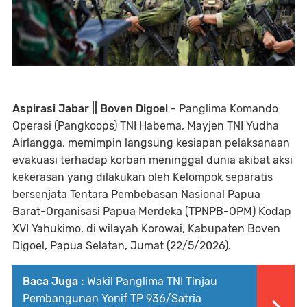
Aspirasi Jabar || Boven Digoel
- Panglima Komando
Operasi (Pangkoops) TNI Habema, Mayjen TNI Yudha
Airlangga, memimpin langsung kesiapan pelaksanaan
evakuasi terhadap korban meninggal dunia akibat aksi
kekerasan yang dilakukan oleh Kelompok separatis
bersenjata Tentara Pembebasan Nasional Papua
Barat-Organisasi Papua Merdeka (TPNPB-OPM) Kodap
XVI Yahukimo, di wilayah Korowai, Kabupaten Boven
Digoel, Papua Selatan, Jumat (22/5/2026).
Baca Juga :
Wakil Panglima TNI Tinjau
Pembangunan Yonif TP 936/Satria