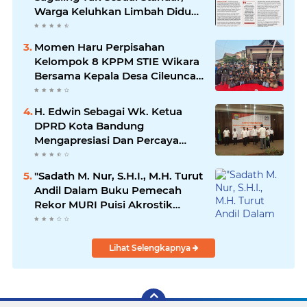
Warga Keluhkan Limbah Diduga
Mengalir ke Sungai
Momen Haru Perpisahan
Kelompok 8 KPPM STIE Wikara
Bersama Kepala Desa Cileunca
di Kecamatan Bojong
H. Edwin Sebagai Wk. Ketua
DPRD Kota Bandung
Mengapresiasi Dan Percaya
Penuh Kepada Kepemimpinan
Merdi Hajiji Sebagai ketua DPD
"Sadath M. Nur, S.H.I., M.H. Turut
Lpm Kota Bandung Periode
Andil Dalam Buku Pemecah
2021-2026
Rekor MURI Puisi Akrostik
Terbanyak
Lihat Selengkapnya