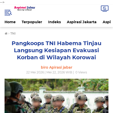
-->
Home
Terpopuler
Indeks
Aspirasi Jakarta
Aspir
›
TNI
Pangkoops TNI Habema Tinjau
Langsung Kesiapan Evakuasi
Korban di Wilayah Korowai
biro Apirasi jabar
22 Mei 2026 | Mei 22, 2026 WIB |
0
Views