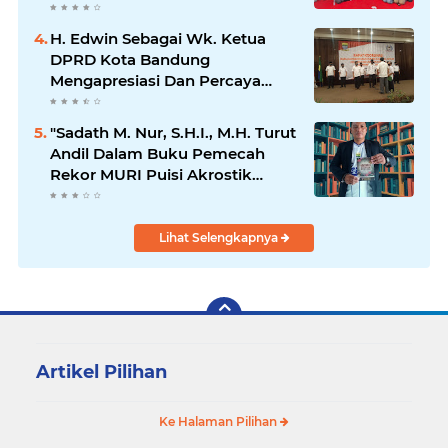
di Kecamatan Bojong
H. Edwin Sebagai Wk. Ketua
DPRD Kota Bandung
Mengapresiasi Dan Percaya
Penuh Kepada Kepemimpinan
Merdi Hajiji Sebagai ketua DPD
"Sadath M. Nur, S.H.I., M.H. Turut
Lpm Kota Bandung Periode
Andil Dalam Buku Pemecah
2021-2026
Rekor MURI Puisi Akrostik
Terbanyak
Lihat Selengkapnya
Artikel Pilihan
Ke Halaman Pilihan