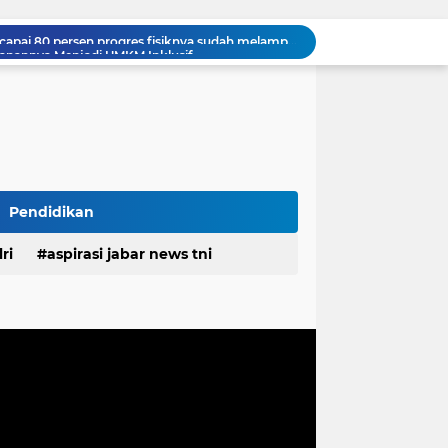
alanannya Menjadi UMKM Inklusif
Polda Jabar Gulung 1.245 Tersangka Narkoba dan Miras, Jutaan Obat Keras Dimusnahkan
Ribuan Knalpot Brong Disita Polisi, Gubernur Jabar Kang Dedi Bakal Berikan Kompensasi Knalpot Standar
Ketua FKPPI Jabar Tegaskan Tak Ada Perubahan Kepengurusan PC KB FKPPI Sumedang, Ketua Cabang Diminta Segera Konsolidasi
n Pemprov Jabar Atasi Kejahatan Jalanan
Polda Jabar dan BNNP Perketat Pengawasan Obat Terlarang, Pemburu Targetkan Jaringan Lintas Provinsi
Mitra Kerja SPPG Cikampek Selatan Pertanyakan Dasar Penilaian Akun TikTok Soal Higienitas Dapur Gizi
TMMD Ke-129 Gelar Penyuluhan Wasbang dan Hukum, Tanamkan Kesadaran Berbangsa serta Taat Aturan di Kampung Sesor
Pendidikan
Biaya Revitalisasi Rp.39–49 Juta per Meter, Pedagang Pasar Sunter Podomoro Minta Kejelasan
ri
aspirasi jabar news tni
Proyek Labkesmas mencapai 80 persen progres fisiknya sudah melampaui dari realisasi anggaran
desa
daerah
irasi desa