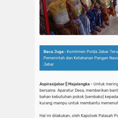
Baca Juga :
Komitmen Polda Jabar Ter
Pemerintah dan Ketahanan Pangan Nasi
Jabar
Aspirasijabar || Majalengka -
Untuk mering
bersama Aparatur Desa, memberikan bantu
bahan kebutuhan pokok (sembako) kepad
kurang mampu untuk membantu memenuhi 
Hal ini dilakukan, oleh Kapolsek Palasah 