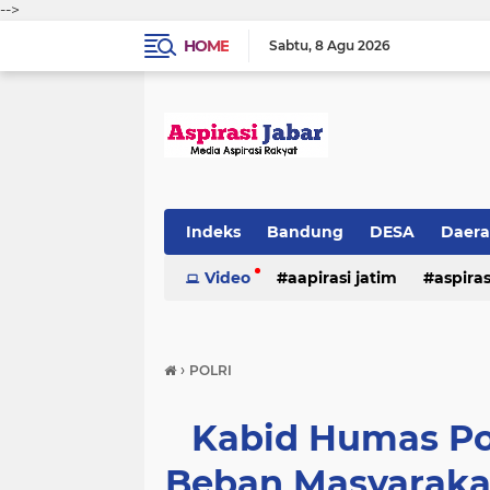
-->
HOME
Sabtu
8 Agu 2026
Indeks
Bandung
DESA
Daer
Video
aapirasi jatim
aspira
aspirasi malkut
aspirasi daerah
›
POLRI
hukum & kriminal
jawa barat
Kabid Humas Po
Beban Masyarakat