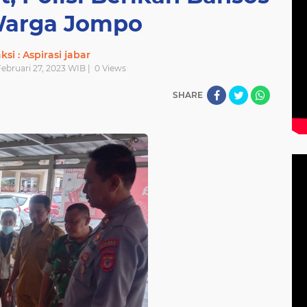
Warga Jompo
si : Aspirasi jabar
Februari 27, 2023 WIB |
0
Views
SHARE