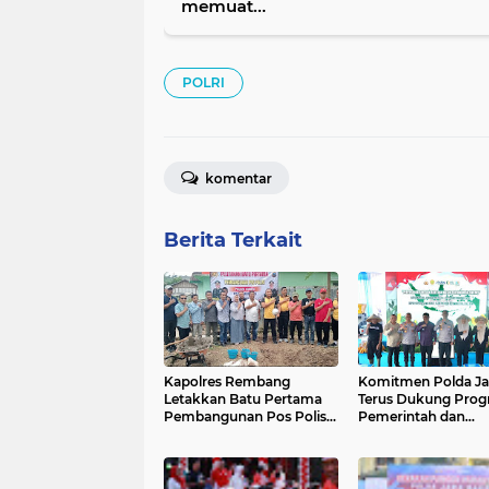
memuat...
POLRI
komentar
Berita Terkait
Kapolres Rembang
Komitmen Polda Ja
Letakkan Batu Pertama
Terus Dukung Pro
Pembangunan Pos Polisi
Pemerintah dan
Desa Tegaldowo
Ketahanan Pangan
Nasional Khususnya
Jabar