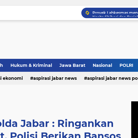
Narita Shibori dan Perj
Strategi Polda Jabar Da
ah
Hukum & Kriminal
Jawa Barat
Nasional
POLRI
si ekonomi
aspirasi jabar news
aspirasi jabar news pol
aspirasi internasional
aspirasi kalabar
bandung
nasional
polri
pendidikan
aspirasi food
asp
lda Jabar : Ringankan
, Polisi Berikan Bansos