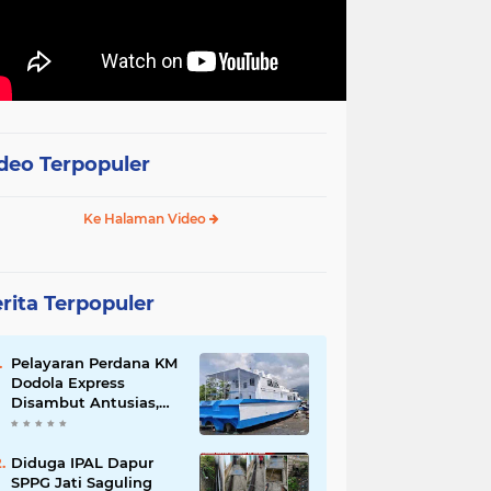
deo Terpopuler
Ke Halaman Video
rita Terpopuler
Pelayaran Perdana KM
Dodola Express
Disambut Antusias,
Baling-Baling Segera
Diperbaiki
Diduga IPAL Dapur
SPPG Jati Saguling