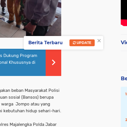
×
Vi
Berita Terbaru
UPDATE
us Dukung Program
onal Khususnya di
Be
akan beban Masyarakat Polisi
an sosial (Bansos) berupa
a warga Jompo atau yang
kebutuhan hidup sehari-hari.
Polres Majalengka Polda Jabar