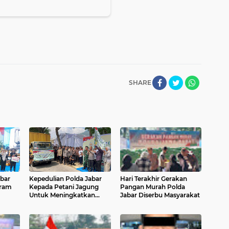
SHARE
bar
Kepedulian Polda Jabar
Hari Terakhir Gerakan
gram
Kepada Petani Jagung
Pangan Murah Polda
Untuk Meningkatkan
Jabar Diserbu Masyarakat
Kesejahteraan
 di