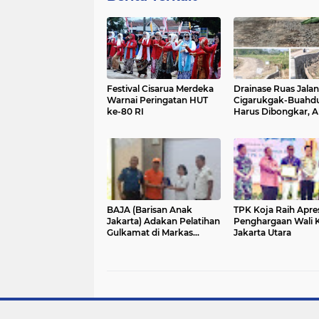
Festival Cisarua Merdeka
Drainase Ruas Jalan
Warnai Peringatan HUT
Cigarukgak-Buahd
ke-80 RI
Harus Dibongkar, A
Tidak Ada Kesepak
Ganti Rugi
BAJA (Barisan Anak
TPK Koja Raih Apres
Jakarta) Adakan Pelatihan
Penghargaan Wali 
Gulkamat di Markas
Jakarta Utara
Damkar Provinsi DKI
Jakarta