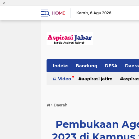
-->
HOME
Kamis
6 Agu 2026
Indeks
Bandung
DESA
Daer
Video
aapirasi jatim
aspira
aspirasi malkut
aspirasi daerah
›
Daerah
hukum & kriminal
jawa barat
Pembukaan Agen
2023 di Kampus 