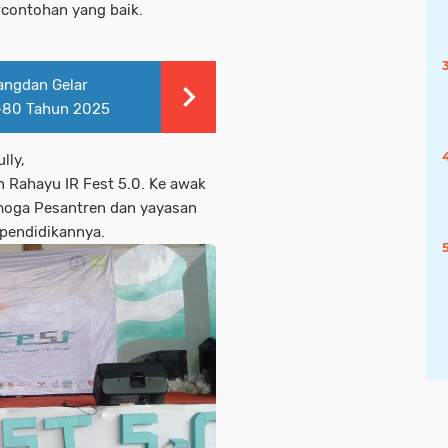
rcontohan yang baik.
angdan Gelar
-80 Tahun 2025
lly,
 Rahayu IR Fest 5.0. Ke awak
moga Pesantren dan yayasan
 pendidikannya.