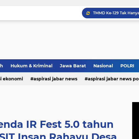
Bupati Morotai Motivasi
ah
Hukum & Kriminal
Jawa Barat
Nasional
POLRI
si ekonomi
aspirasi jabar news
aspirasi jabar news pol
Maxim Membantu Seoran
aspirasi internasional
aspirasi kalabar
bandung
nasional
polri
pendidikan
aspirasi food
asp
da IR Fest 5.0 tahun
SIT Insan Rahayu Desa