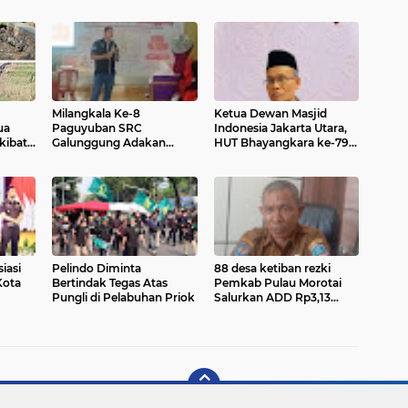
Milangkala Ke-8
Ketua Dewan Masjid
ua
Paguyuban SRC
Indonesia Jakarta Utara,
kibat
Galunggung Adakan
HUT Bhayangkara ke-79 :
atan
Santunan Bagi Yatim
Polri Semakin Dekat dan
Piatu
Polri Peduli Masyarakat
iasi
Pelindo Diminta
88 desa ketiban rezki
Kota
Bertindak Tegas Atas
Pemkab Pulau Morotai
Pungli di Pelabuhan Priok
Salurkan ADD Rp3,13
Miliar