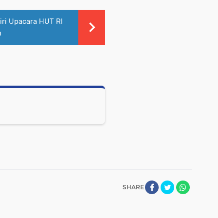
ri Upacara HUT RI
n
SHARE