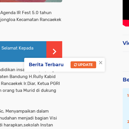
Agenda IR Fest 5.0 tahun
ojongloa Kecamatan Rancaekek
Vi
 Selamat Kepada
×
Berita Terbaru
UPDATE
didikan insan Rahayu yang
paten Bandung H.Rully Kabid
Be
ancaekek Ir.Diar, Ketua PGRI
 orang tua Murid di dukung
MSc, Menyampaikan dalam
udahan menjadi bagian Visi
i harapkan,sekolah Instan