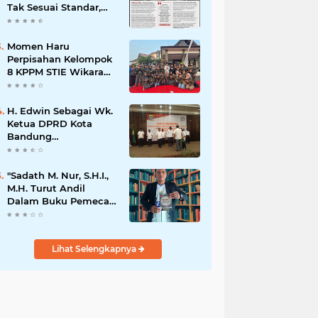
Tak Sesuai Standar,
Warga Keluhkan
Limbah Diduga
Mengalir ke Sungai
Momen Haru
Perpisahan Kelompok
8 KPPM STIE Wikara
Bersama Kepala Desa
Cileunca di
Kecamatan Bojong
H. Edwin Sebagai Wk.
Ketua DPRD Kota
Bandung
Mengapresiasi Dan
Percaya Penuh
Kepada
"Sadath M. Nur, S.H.I.,
Kepemimpinan Merdi
M.H. Turut Andil
Hajiji Sebagai ketua
Dalam Buku Pemecah
DPD Lpm Kota
Rekor MURI Puisi
Bandung Periode
Akrostik Terbanyak
2021-2026
Lihat Selengkapnya