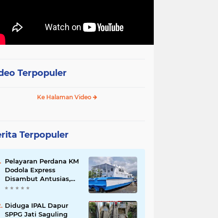
deo Terpopuler
Ke Halaman Video
rita Terpopuler
Pelayaran Perdana KM
Dodola Express
Disambut Antusias,
Baling-Baling Segera
Diperbaiki
Diduga IPAL Dapur
SPPG Jati Saguling