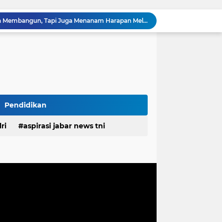
TMMD Ke-129 Tak Hanya Membangun, Tapi Juga Menanam Harapan Melalui Ketahanan Pangan
Tingkatkan Kualitas Layanan Publik, Bupati Pulau Morotai Motivasi Kinerja Pegawai PDAM
Gelar Bakti Sosial, Mahasiswa KKN dan dr. Evi Yusrari Beri Pengobatan Gratis Bagi Warga Bojong Timur
 ASN Tingkatkan Disiplin dan Profesionalisme
Diduga Kembali Beroperasi, Galian C di Cikahuripan Cianjur Kembali Disorot; Isu Intimidasi Wartawan Mencuat
Satgas TMMD Ke-129 Pastikan Kesehatan Warga Masyarakat dan Personel Tetap Prima Demi Suksesnya TMMD di Kampung Sesor
RSUD Cicalengka Gelar Khitanan Gratis Rutin, Layanan Kesehatan Berkualitas Tanpa Beban Biaya
DPRD Sumedang Tegaskan Komitmen Kawal Program Nasional, Pastikan Pembangunan Desa Berpihak kepada Masyarakat
Pendidikan
Komisaris Pertamina Patra Niaga Pastikan Keandalan Energi di Bali, Dukung Mobilitas Masyarakat & Wisatawan
ri
aspirasi jabar news tni
g Ayah Tunggal Tetap Mengasuh Buah Hatinya
desa
daerah
irasi desa