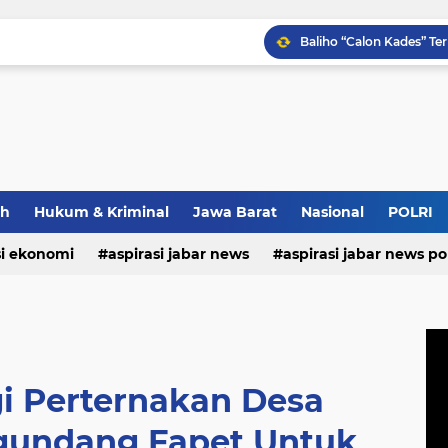
Pastikan Kenyamanan Inv
Wapang TNI Tinjau Kesia
Strategi Polda Jabar Da
ah
Hukum & Kriminal
Jawa Barat
Nasional
POLRI
si ekonomi
aspirasi jabar news
aspirasi jabar news pol
aspirasi internasional
aspirasi kalabar
bandung
nasional
polri
pendidikan
aspirasi food
asp
gi Perternakan Desa
undang Fapet Untuk