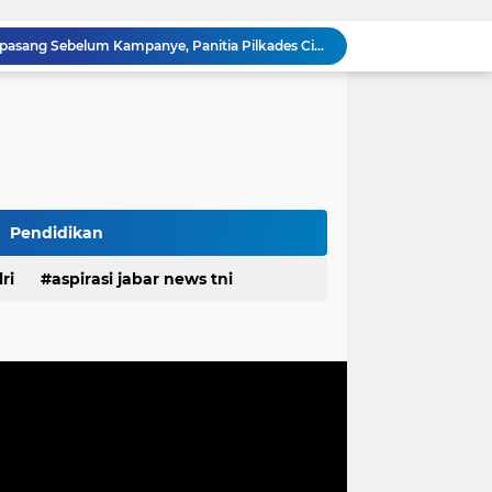
🇮🇩 Menyambut HUT RI ke-81, Warga Nagrog Cicalengka Gelar Gerak Jalan Santai
estasi, Bupati Morotai Kunjungi Mitita Resort
Polisi Ungkap Kasus Pengeroyokan Viral di Tarogong Kaler, Berawal dari Knalpot Brong
pan Yonif TP di Sumatera Utara
PEMDES RAWALELE GELAR MUSDES TENTUKAN RKPDes, PANITIA PILKADES SERTA PERINGATI HUT KE-81 KEMERDEKAAN RI
Ketua FKPPI Jabar Tegaskan Tak Ada Perubahan Kepengurusan PC KB FKPPI Sumedang, Ketua Cabang Diminta Segera Konsolidasi
n Pemprov Jabar Atasi Kejahatan Jalanan
Polda Jabar dan BNNP Perketat Pengawasan Obat Terlarang, Pemburu Targetkan Jaringan Lintas Provinsi
Pendidikan
Bukan Sekadar Membangun, TMMD Ke-129 Eratkan Keakraban TNI dan Warga Kampung Sesor
ri
aspirasi jabar news tni
Baliho “Calon Kades” Terpasang Sebelum Kampanye, Panitia Pilkades Cimuja Jangan Tutup Mata
desa
daerah
irasi desa