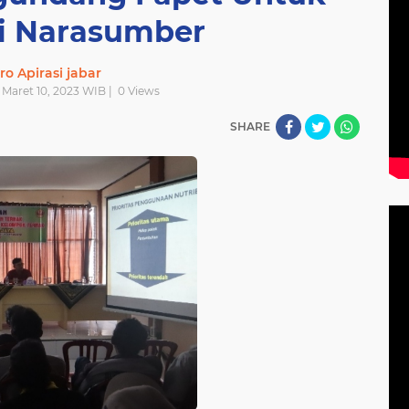
i Narasumber
ro Apirasi jabar
 Maret 10, 2023 WIB |
0
Views
SHARE