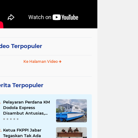
deo Terpopuler
Ke Halaman Video
rita Terpopuler
Pelayaran Perdana KM
Dodola Express
Disambut Antusias,
Baling-Baling Segera
Diperbaiki
Ketua FKPPI Jabar
Tegaskan Tak Ada