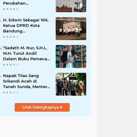
Perubahan
Kepengurusan PC KB
FKPPI Sumedang,
Ketua Cabang Diminta
H. Edwin Sebagai Wk.
Segera Konsolidasi
Ketua DPRD Kota
Bandung
Mengapresiasi Dan
Percaya Penuh
Kepada
"Sadath M. Nur, S.H.I.,
Kepemimpinan Merdi
M.H. Turut Andil
Hajiji Sebagai ketua
Dalam Buku Pemecah
DPD Lpm Kota
Rekor MURI Puisi
Bandung Periode
Akrostik Terbanyak
2021-2026
Napak Tilas Sang
Srikandi Aceh di
Tanah Sunda, Menteri
Ekraf Ziarahi Makam
Cut Nyak Dien di
Sumedang
Lihat Selengkapnya