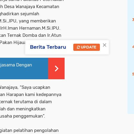
ah Desa Wanajaya Kecamatan
hadirkan sejumlah
,M.Si.,IPU, yang memberikan
.IrH.Iman Hernaman.M.Si.IPU.
kan Ternak Domba dan Ir.Atun
×
Pakan Hijauan.
Berita Terbaru
UPDATE
rjasama Dengan
anajaya, “Saya ucapkan
dan Harapan kami kedepannya
ternak terutama di dalam
ah dan meningkatkan
n usaha penggemukan”.
giatan pelatihan pengolahan