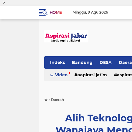
-->
HOME
Minggu
9 Agu 2026
Indeks
Bandung
DESA
Daer
Video
aapirasi jatim
aspira
aspirasi malkut
aspirasi daerah
›
Daerah
hukum & kriminal
jawa barat
Alih Teknolo
Wanajaya Meng