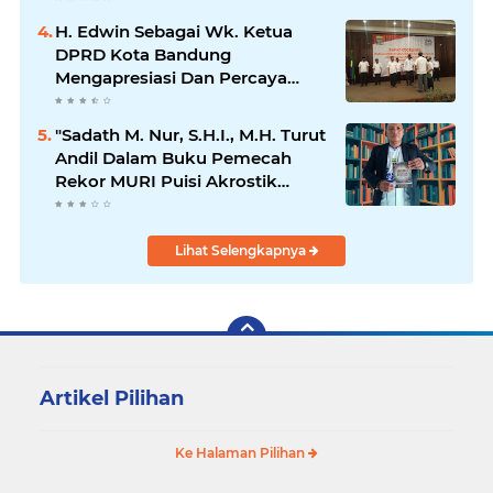
H. Edwin Sebagai Wk. Ketua
DPRD Kota Bandung
Mengapresiasi Dan Percaya
Penuh Kepada Kepemimpinan
Merdi Hajiji Sebagai ketua DPD
"Sadath M. Nur, S.H.I., M.H. Turut
Lpm Kota Bandung Periode
Andil Dalam Buku Pemecah
2021-2026
Rekor MURI Puisi Akrostik
Terbanyak
Lihat Selengkapnya
Artikel Pilihan
Ke Halaman Pilihan