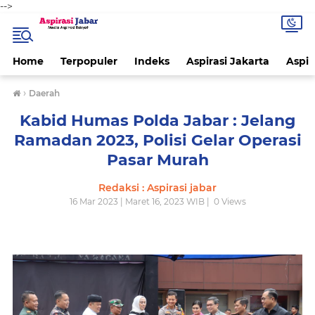
-->
Home
Terpopuler
Indeks
Aspirasi Jakarta
Aspir
›
Daerah
Kabid Humas Polda Jabar : Jelang
Ramadan 2023, Polisi Gelar Operasi
Pasar Murah
Redaksi : Aspirasi jabar
16 Mar 2023 | Maret 16, 2023 WIB |
0
Views