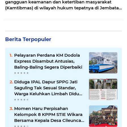
gangguan keamanan dan ketertiban masyarakat
(Kamtibmas) di wilayah hukum tepatnya di Jembatan
Sungai Perbatasan Jawa Tengah
Berita Terpopuler
Pelayaran Perdana KM Dodola
Express Disambut Antusias,
Baling-Baling Segera Diperbaiki
Diduga IPAL Dapur SPPG Jati
Saguling Tak Sesuai Standar,
Warga Keluhkan Limbah Diduga
Mengalir ke Sungai
Momen Haru Perpisahan
Kelompok 8 KPPM STIE Wikara
Bersama Kepala Desa Cileunca
di Kecamatan Bojong