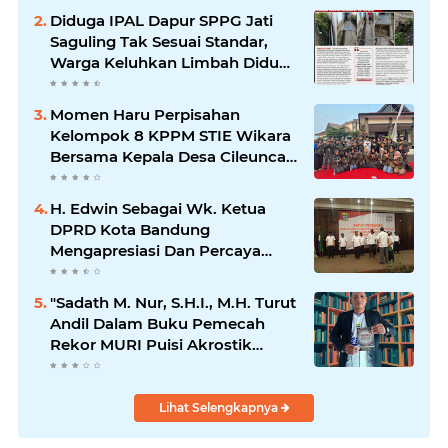
Diduga IPAL Dapur SPPG Jati
Saguling Tak Sesuai Standar,
Warga Keluhkan Limbah Diduga
Mengalir ke Sungai
Momen Haru Perpisahan
Kelompok 8 KPPM STIE Wikara
Bersama Kepala Desa Cileunca
di Kecamatan Bojong
H. Edwin Sebagai Wk. Ketua
DPRD Kota Bandung
Mengapresiasi Dan Percaya
Penuh Kepada Kepemimpinan
Merdi Hajiji Sebagai ketua DPD
"Sadath M. Nur, S.H.I., M.H. Turut
Lpm Kota Bandung Periode
Andil Dalam Buku Pemecah
2021-2026
Rekor MURI Puisi Akrostik
Terbanyak
Lihat Selengkapnya