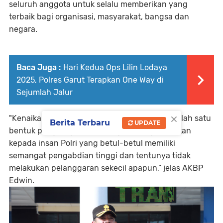
seluruh anggota untuk selalu memberikan yang
terbaik bagi organisasi, masyarakat, bangsa dan
negara.
Baca Juga :
Hari Kedua Ops Lilin Lodaya
2025, Polres Garut Terapkan One Way di
Sejumlah Jalur
×
"Kenaikan pangkat pengabdian merupakan salah satu
Berita Terbaru
UPDATE
bentuk penghargaan dari Negara yang diberikan
kepada insan Polri yang betul-betul memiliki
semangat pengabdian tinggi dan tentunya tidak
melakukan pelanggaran sekecil apapun,” jelas AKBP
Edwin.