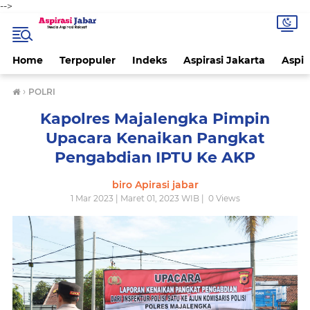
-->
Home
Terpopuler
Indeks
Aspirasi Jakarta
Aspir
›
POLRI
Kapolres Majalengka Pimpin
Upacara Kenaikan Pangkat
Pengabdian IPTU Ke AKP
biro Apirasi jabar
1 Mar 2023 | Maret 01, 2023 WIB |
0
Views