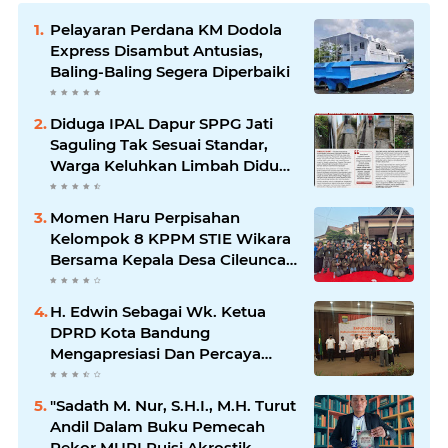
Pelayaran Perdana KM Dodola
Express Disambut Antusias,
Baling-Baling Segera Diperbaiki
Diduga IPAL Dapur SPPG Jati
Saguling Tak Sesuai Standar,
Warga Keluhkan Limbah Diduga
Mengalir ke Sungai
Momen Haru Perpisahan
Kelompok 8 KPPM STIE Wikara
Bersama Kepala Desa Cileunca
di Kecamatan Bojong
H. Edwin Sebagai Wk. Ketua
DPRD Kota Bandung
Mengapresiasi Dan Percaya
Penuh Kepada Kepemimpinan
Merdi Hajiji Sebagai ketua DPD
"Sadath M. Nur, S.H.I., M.H. Turut
Lpm Kota Bandung Periode
Andil Dalam Buku Pemecah
2021-2026
Rekor MURI Puisi Akrostik