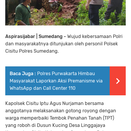
Aspirasijabar | Sumedang -
Wujud kebersamaan Polri
dan masyarakatnya ditunjukan oleh personil Polsek
Cisitu Polres Sumedang.
Baca Juga :
Polres Purwakarta Himbau
Masyarakat Laporkan Aksi Premanisme via
WhatsApp dan Call Center 110
Kapolsek Cisitu Iptu Agus Nurjaman bersama
anggotanya melaksanakan gotong royong dengan
warga memperbaiki Tembok Penahan Tanah (TPT)
yang roboh di Dusun Kucing Desa Linggajaya