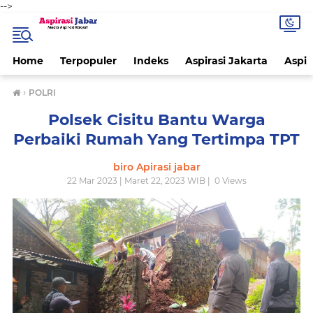
-->
Home
Terpopuler
Indeks
Aspirasi Jakarta
Aspir
›
POLRI
Polsek Cisitu Bantu Warga
Perbaiki Rumah Yang Tertimpa TPT
biro Apirasi jabar
22 Mar 2023 | Maret 22, 2023 WIB |
0
Views