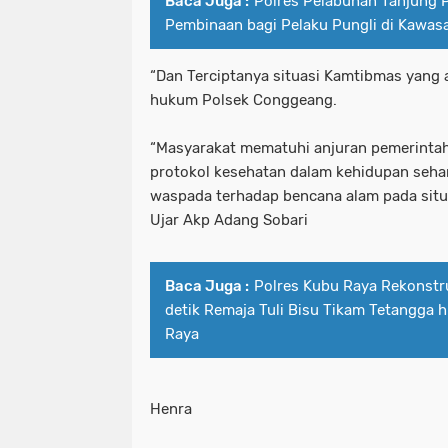
Baca Juga :
Polres Pelabuhan Tanjung P
Pembinaan bagi Pelaku Pungli di Kawas
“Dan Terciptanya situasi Kamtibmas yang 
hukum Polsek Conggeang.
“Masyarakat mematuhi anjuran pemerinta
protokol kesehatan dalam kehidupan sehari
waspada terhadap bencana alam pada situ
Ujar Akp Adang Sobari
Baca Juga :
Polres Kubu Raya Rekonstr
detik Remaja Tuli Bisu Tikam Tetangga 
Raya
Henra