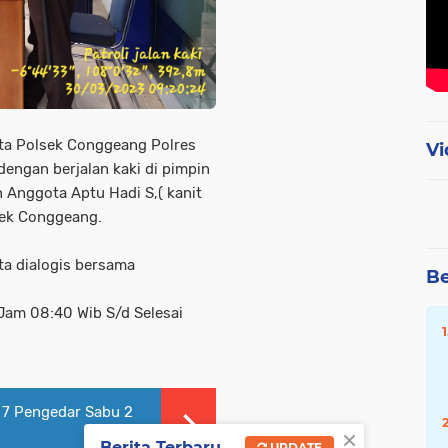
ta Polsek Conggeang Polres
Vi
engan berjalan kaki di pimpin
 Anggota Aptu Hadi S,( kanit
sek Conggeang.
rta dialogis bersama
Be
am 08:40 Wib S/d Selesai
 7 Pengedar Sabu 2
×
Berita Terbaru
UPDATE