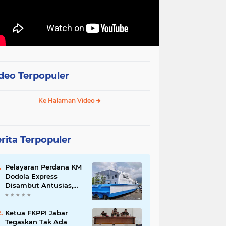
deo Terpopuler
Ke Halaman Video
rita Terpopuler
Pelayaran Perdana KM
Dodola Express
Disambut Antusias,
Baling-Baling Segera
Diperbaiki
Ketua FKPPI Jabar
Tegaskan Tak Ada