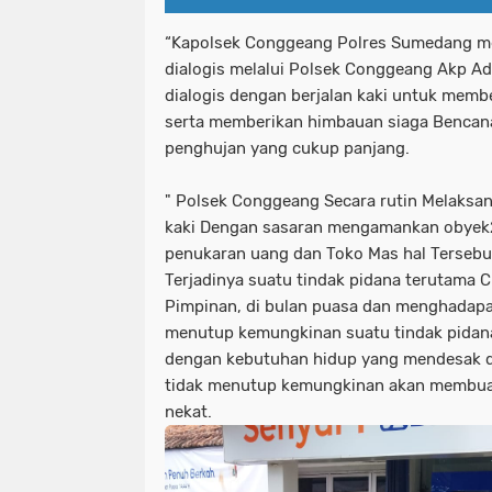
“Kapolsek Conggeang Polres Sumedang me
dialogis melalui Polsek Conggeang Akp Ad
dialogis dengan berjalan kaki untuk mem
serta memberikan himbauan siaga Benca
penghujan yang cukup panjang.
" Polsek Conggeang Secara rutin Melaksan
kaki Dengan sasaran mengamankan obyek2 
penukaran uang dan Toko Mas hal Tersebu
Terjadinya suatu tindak pidana terutama C
Pimpinan, di bulan puasa dan menghadapai h
menutup kemungkinan suatu tindak pidana
dengan kebutuhan hidup yang mendesak d
tidak menutup kemungkinan akan membua
nekat.