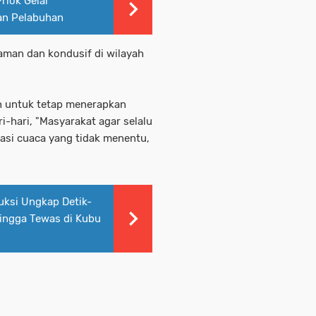
riok Gelar
an Pelabuhan
aman dan kondusif di wilayah
h untuk tetap menerapkan
-hari, "Masyarakat agar selalu
asi cuaca yang tidak menentu,
uksi Ungkap Detik-
hingga Tewas di Kubu