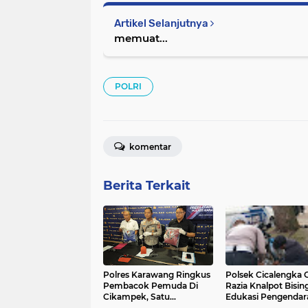
Artikel Selanjutnya
memuat...
POLRI
komentar
Berita Terkait
Polres Karawang Ringkus
Polsek Cicalengka 
Pembacok Pemuda Di
Razia Knalpot Bising
Cikampek, Satu
Edukasi Pengendar
Tersangka Ditahan