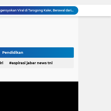
pan Yonif TP di Sumatera Utara
PEMDES RAWALELE GELAR MUSDES TENTUKAN RKPDes, PANITIA PILKADES SERTA PERINGATI HUT KE-81 KEMERDEKAAN RI
Ketua FKPPI Jabar Tegaskan Tak Ada Perubahan Kepengurusan PC KB FKPPI Sumedang, Ketua Cabang Diminta Segera Konsolidasi
n Pemprov Jabar Atasi Kejahatan Jalanan
Polda Jabar dan BNNP Perketat Pengawasan Obat Terlarang, Pemburu Targetkan Jaringan Lintas Provinsi
Mitra Kerja SPPG Cikampek Selatan Pertanyakan Dasar Penilaian Akun TikTok Soal Higienitas Dapur Gizi
TMMD Ke-129 Gelar Penyuluhan Wasbang dan Hukum, Tanamkan Kesadaran Berbangsa serta Taat Aturan di Kampung Sesor
Biaya Revitalisasi Rp.39–49 Juta per Meter, Pedagang Pasar Sunter Podomoro Minta Kejelasan
Pendidikan
estasi, Bupati Morotai Kunjungi Mitita Resort
ri
aspirasi jabar news tni
Polisi Ungkap Kasus Pengeroyokan Viral di Tarogong Kaler, Berawal dari Knalpot Brong
desa
daerah
irasi desa