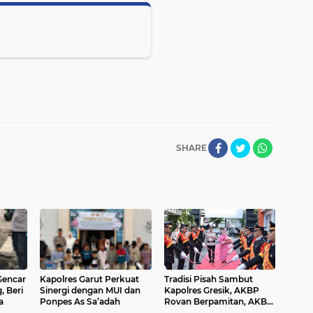
SHARE
Gencar
Kapolres Garut Perkuat
Tradisi Pisah Sambut
, Beri
Sinergi dengan MUI dan
Kapolres Gresik, AKBP
a
Ponpes As Sa’adah
Rovan Berpamitan, AKBP
Ramadhan Siap