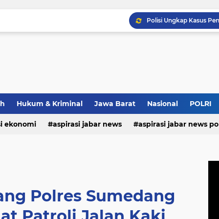
Wapang TNI Tinjau Kesia
Strategi Polda Jabar Da
ah
Hukum & Kriminal
Jawa Barat
Nasional
POLRI
Pastikan Kenyamanan Inv
si ekonomi
aspirasi jabar news
aspirasi jabar news pol
aspirasi internasional
aspirasi kalabar
bandung
nasional
polri
pendidikan
aspirasi food
asp
ang Polres Sumedang
t Patroli Jalan Kaki