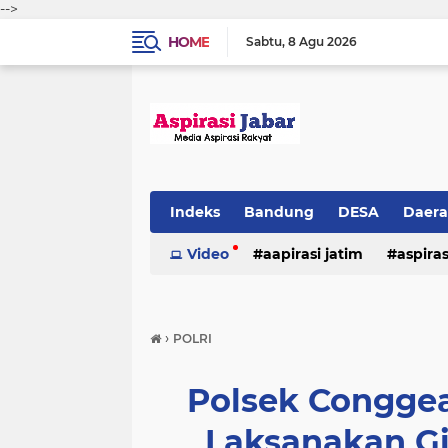
-->
HOME
Sabtu
8 Agu 2026
Indeks
Bandung
DESA
Daer
Video
aapirasi jatim
aspira
aspirasi malkut
aspirasi daerah
›
POLRI
hukum & kriminal
jawa barat
Polsek Congge
Laksanakan Gia