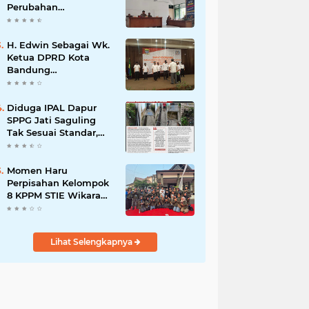
Perubahan
Kepengurusan PC KB
FKPPI Sumedang,
Ketua Cabang Diminta
H. Edwin Sebagai Wk.
Segera Konsolidasi
Ketua DPRD Kota
Bandung
Mengapresiasi Dan
Percaya Penuh
Kepada
Diduga IPAL Dapur
Kepemimpinan Merdi
SPPG Jati Saguling
Hajiji Sebagai ketua
Tak Sesuai Standar,
DPD Lpm Kota
Warga Keluhkan
Bandung Periode
Limbah Diduga
2021-2026
Mengalir ke Sungai
Momen Haru
Perpisahan Kelompok
8 KPPM STIE Wikara
Bersama Kepala Desa
Cileunca di
Kecamatan Bojong
Lihat Selengkapnya