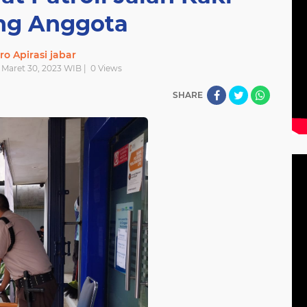
ng Anggota
ro Apirasi jabar
 Maret 30, 2023 WIB |
0
Views
SHARE