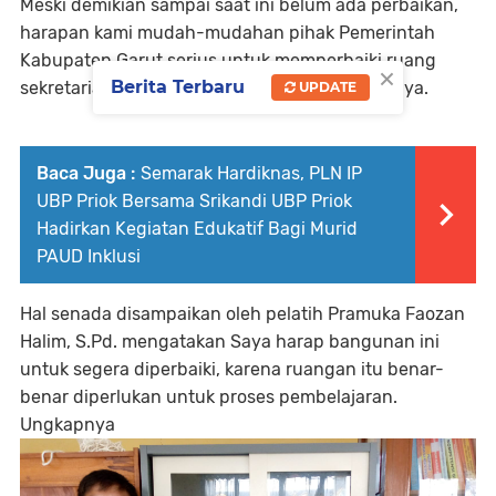
Meski demikian sampai saat ini belum ada perbaikan,
harapan kami mudah-mudahan pihak Pemerintah
Kabupaten Garut serius untuk memperbaiki ruang
×
Berita Terbaru
sekretariat Pramuka SD N II Bagendit. Tandasnya.
UPDATE
Baca Juga :
Semarak Hardiknas, PLN IP
UBP Priok Bersama Srikandi UBP Priok
Hadirkan Kegiatan Edukatif Bagi Murid
PAUD Inklusi
Hal senada disampaikan oleh pelatih Pramuka Faozan
Halim, S.Pd. mengatakan Saya harap bangunan ini
untuk segera diperbaiki, karena ruangan itu benar-
benar diperlukan untuk proses pembelajaran.
Ungkapnya