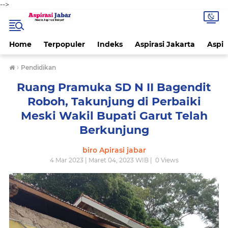
-->
Home
Terpopuler
Indeks
Aspirasi Jakarta
Aspir
›
Pendidikan
Ruang Pramuka SD N II Bagendit
Roboh, Takunjung di Perbaiki
Meski Wakil Bupati Garut Telah
Berkunjung
biro Apirasi jabar
4 Mar 2023 | Maret 04, 2023 WIB |
0
Views