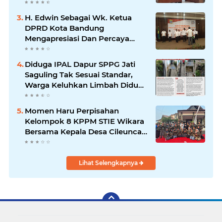
Sumedang, Ketua Cabang
Diminta Segera Konsolidasi
H. Edwin Sebagai Wk. Ketua
DPRD Kota Bandung
Mengapresiasi Dan Percaya
Penuh Kepada Kepemimpinan
Merdi Hajiji Sebagai ketua DPD
Diduga IPAL Dapur SPPG Jati
Lpm Kota Bandung Periode
Saguling Tak Sesuai Standar,
2021-2026
Warga Keluhkan Limbah Diduga
Mengalir ke Sungai
Momen Haru Perpisahan
Kelompok 8 KPPM STIE Wikara
Bersama Kepala Desa Cileunca
di Kecamatan Bojong
Lihat Selengkapnya