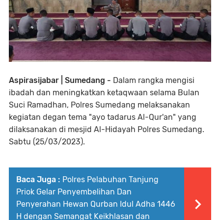
Aspirasijabar | Sumedang -
Dalam rangka mengisi
ibadah dan meningkatkan ketaqwaan selama Bulan
Suci Ramadhan, Polres Sumedang melaksanakan
kegiatan degan tema "ayo tadarus Al-Qur'an" yang
dilaksanakan di mesjid Al-Hidayah Polres Sumedang.
Sabtu (25/03/2023).
Baca Juga :
Polres Pelabuhan Tanjung
Priok Gelar Penyembelihan Dan
Penyerahan Hewan Qurban Idul Adha 1446
H dengan Semangat Keikhlasan dan