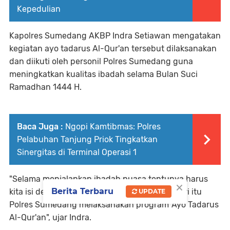
Kepedulian
Kapolres Sumedang AKBP Indra Setiawan mengatakan
kegiatan ayo tadarus Al-Qur'an tersebut dilaksanakan
dan diikuti oleh personil Polres Sumedang guna
meningkatkan kualitas ibadah selama Bulan Suci
Ramadhan 1444 H.
Baca Juga :
Ngopi Kamtibmas: Polres
Pelabuhan Tanjung Priok Tingkatkan
Sinergitas di Terminal Operasi 1
"Selama menjalankan ibadah puasa tentunya harus
×
Berita Terbaru
kita isi dengan kegiatan yang positif, maka dari itu
UPDATE
Polres Sumedang melaksanakan program"Ayo Tadarus
Al-Qur'an", ujar Indra.