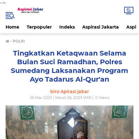
-->
Home
Terpopuler
Indeks
Aspirasi Jakarta
Aspir
›
POLRI
Tingkatkan Ketaqwaan Selama
Bulan Suci Ramadhan, Polres
Sumedang Laksanakan Program
Ayo Tadarus Al-Qur'an
biro Apirasi jabar
26 Mar 2023 | Maret 26, 2023 WIB |
0
Views