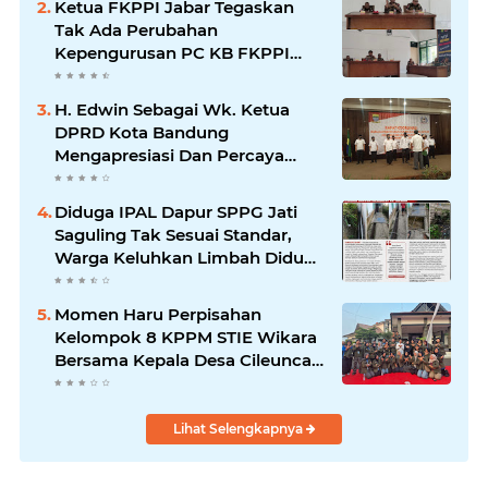
Ketua FKPPI Jabar Tegaskan
Tak Ada Perubahan
Kepengurusan PC KB FKPPI
Sumedang, Ketua Cabang
Diminta Segera Konsolidasi
H. Edwin Sebagai Wk. Ketua
DPRD Kota Bandung
Mengapresiasi Dan Percaya
Penuh Kepada Kepemimpinan
Merdi Hajiji Sebagai ketua DPD
Diduga IPAL Dapur SPPG Jati
Lpm Kota Bandung Periode
Saguling Tak Sesuai Standar,
2021-2026
Warga Keluhkan Limbah Diduga
Mengalir ke Sungai
Momen Haru Perpisahan
Kelompok 8 KPPM STIE Wikara
Bersama Kepala Desa Cileunca
di Kecamatan Bojong
Lihat Selengkapnya