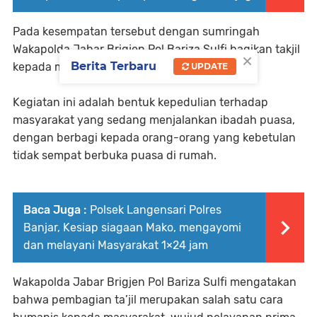
Pada kesempatan tersebut dengan sumringah
Wakapolda Jabar Brigjen Pol Bariza Sulfi bagikan takjil
×
Berita Terbaru
kepada masyarakat yang melintas.
UPDATE
Kegiatan ini adalah bentuk kepedulian terhadap
masyarakat yang sedang menjalankan ibadah puasa,
dengan berbagi kepada orang-orang yang kebetulan
tidak sempat berbuka puasa di rumah.
Baca Juga :
Polsek Langensari Polres
Banjar, Kesiap siagaan Mako, mengayomi
dan melayani Masyarakat 1×24 jam
Wakapolda Jabar Brigjen Pol Bariza Sulfi mengatakan
bahwa pembagian ta’jil merupakan salah satu cara