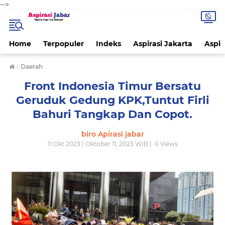
-->
Home
Terpopuler
Indeks
Aspirasi Jakarta
Aspir
›
Daerah
Front Indonesia Timur Bersatu
Geruduk Gedung KPK,Tuntut Firli
Bahuri Tangkap Dan Copot.
biro Apirasi jabar
11 Okt 2023 | Oktober 11, 2023 WIB |
0
Views