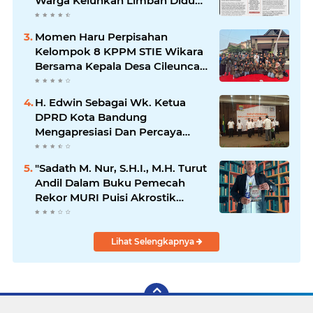
Warga Keluhkan Limbah Diduga
Mengalir ke Sungai
Momen Haru Perpisahan
Kelompok 8 KPPM STIE Wikara
Bersama Kepala Desa Cileunca
di Kecamatan Bojong
H. Edwin Sebagai Wk. Ketua
DPRD Kota Bandung
Mengapresiasi Dan Percaya
Penuh Kepada Kepemimpinan
Merdi Hajiji Sebagai ketua DPD
"Sadath M. Nur, S.H.I., M.H. Turut
Lpm Kota Bandung Periode
Andil Dalam Buku Pemecah
2021-2026
Rekor MURI Puisi Akrostik
Terbanyak
Lihat Selengkapnya