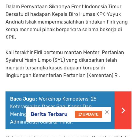
Dalam Pernyataan Sikapnya Front Indonesia Timur
Bersatu di hadapan Kepala Biro Humas KPK Yuyuk
Andriati Iskak mempermasalahkan tindakan Firli yang
kerap menemui pihak berperkara selama bekerja di
KPK.
Kali terakhir Firli bertemu mantan Menteri Pertanian
Syahrul Yasin Limpo (SYL) yang dikabarkan telah
menjadi tersangka kasus dugaan korupsi di
lingkungan Kementerian Pertanian (Kementan) RI.
Baca Juga :
Workshop Kompetensi 25
Keterampilan Dasar Bagi Kader Dan
×
Berita Terbaru
Meningkatkan Skill kader Khususnya Kota
UPDATE
Administrasi Jakarta Timur.