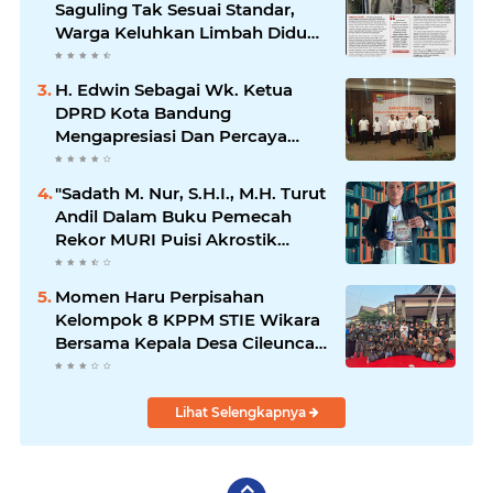
Saguling Tak Sesuai Standar,
Warga Keluhkan Limbah Diduga
Mengalir ke Sungai
H. Edwin Sebagai Wk. Ketua
DPRD Kota Bandung
Mengapresiasi Dan Percaya
Penuh Kepada Kepemimpinan
Merdi Hajiji Sebagai ketua DPD
"Sadath M. Nur, S.H.I., M.H. Turut
Lpm Kota Bandung Periode
Andil Dalam Buku Pemecah
2021-2026
Rekor MURI Puisi Akrostik
Terbanyak
Momen Haru Perpisahan
Kelompok 8 KPPM STIE Wikara
Bersama Kepala Desa Cileunca
di Kecamatan Bojong
Lihat Selengkapnya