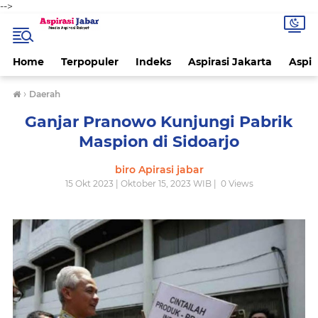
-->
Home
Terpopuler
Indeks
Aspirasi Jakarta
Aspir
›
Daerah
Ganjar Pranowo Kunjungi Pabrik
Maspion di Sidoarjo
biro Apirasi jabar
15 Okt 2023 | Oktober 15, 2023 WIB |
0
Views