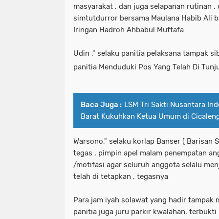
masyarakat , dan juga selapanan rutinan
simtutdurror bersama Maulana Habib Ali ba
Iringan Hadroh Ahbabul Muftafa
Udin ," selaku panitia pelaksana tampak s
panitia Menduduki Pos Yang Telah Di Tunj
Baca Juga :
LSM Tri Sakti Nusantara In
Barat Kukuhkan Ketua Umum di Cicalen
Warsono," selaku korlap Banser ( Barisan 
tegas , pimpin apel malam penempatan an
/motifasi agar seluruh anggota selalu men
telah di tetapkan , tegasnya
Para jam iyah solawat yang hadir tampa
panitia juga juru parkir kwalahan, terbukt