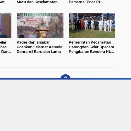
yat
Mutu dan Keselamatan
Bersama Dinas PU
Pasien
Pangkas Pohon di Depan
Kantor Kecamatan Yang
Dianggap
Membahayakan
lar
Kades Ganjarsabar
Pemerintah Kecamatan
ahas
Ucapkan Selamat Kepada
Darangdan Gelar Upacara
6 Dan
Danramil Baru dan Lama
Pengibaran Bendera HUT
025
RI Ke-80 Tahun 2025