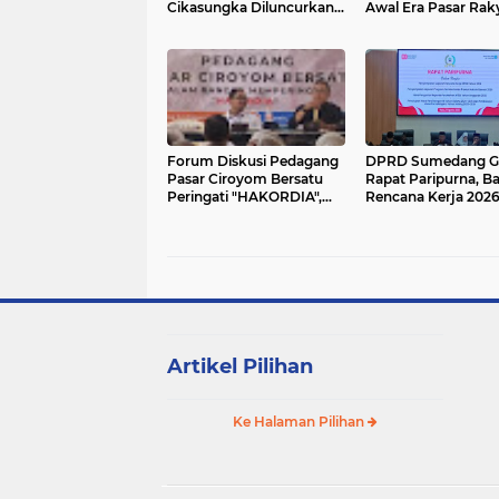
Cikasungka Diluncurkan,
Awal Era Pasar Rak
Anggota DPR RI Turut
Modern
Hadir
Forum Diskusi Pedagang
DPRD Sumedang Ge
Pasar Ciroyom Bersatu
Rapat Paripurna, B
Peringati "HAKORDIA",
Rencana Kerja 202
Terkait Revitalisasi Yang
Perubahan APBD 2
Tidak Diketahui Oleh
Walikota Selaku KPM
Artikel Pilihan
Ke Halaman Pilihan