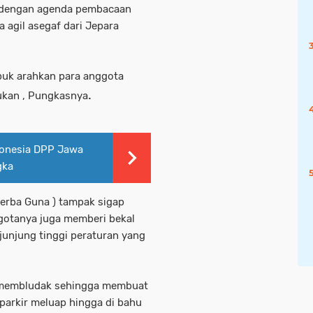
 , dengan agenda pembacaan
 agil asegaf dari Jepara
ibuk arahkan para anggota
.
ukan , Pungkasnya
donesia DPP Jawa
gka
Serba Guna ) tampak sigap
gotanya juga memberi bekal
junjung tinggi peraturan yang
k membludak sehingga membuat
i parkir meluap hingga di bahu