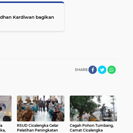
SHARE
la
RSUD Cicalengka Gelar
Cegah Pohon Tumbang,
ka,
Pelatihan Peningkatan
Camat Cicalengka