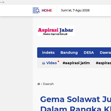
-->
HOME
Jum'at
7 Agu 2026
Indeks
Bandung
DESA
Daer
Video
aapirasi jatim
aspira
aspirasi malkut
aspirasi daerah
›
Daerah
hukum & kriminal
jawa barat
Gema Solawat Ju
Dalam Rangka K