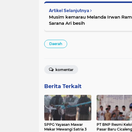
Artikel Selanjutnya
Musim kemarau Melanda Irwan Ramdhan Kardiwan bagikan
Sarana Ari besih
Daerah
komentar
Berita Terkait
SPPG Yayasan Mawar
PT BNP Resmi Kelo
Mekar Mewangi Satria 3
Pasar Baru Cicaleng