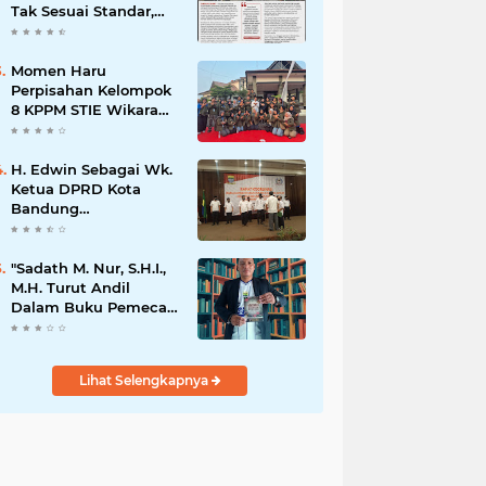
Tak Sesuai Standar,
Warga Keluhkan
Limbah Diduga
Mengalir ke Sungai
Momen Haru
Perpisahan Kelompok
8 KPPM STIE Wikara
Bersama Kepala Desa
Cileunca di
Kecamatan Bojong
H. Edwin Sebagai Wk.
Ketua DPRD Kota
Bandung
Mengapresiasi Dan
Percaya Penuh
Kepada
"Sadath M. Nur, S.H.I.,
Kepemimpinan Merdi
M.H. Turut Andil
Hajiji Sebagai ketua
Dalam Buku Pemecah
DPD Lpm Kota
Rekor MURI Puisi
Bandung Periode
Akrostik Terbanyak
2021-2026
Lihat Selengkapnya