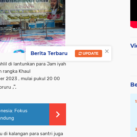
Vi
×
Berita Terbaru
UPDATE
hlil di lantunkan para Jam iyah
m rangka Khaul
er 2023 , mulai pukul 20 00
Be
,".
bruru
onesia: Fokus
andung
u di kalangan para santri juga