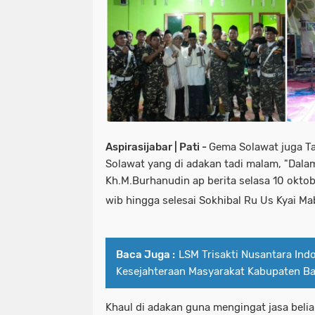
Aspirasijabar | Pati -
Gema Solawat juga Ta
Solawat yang di adakan tadi malam, "Dala
Kh.M.Burhanudin ap berita selasa 10 oktob
wib hingga selesai Sokhibal Ru Us Kyai Ma
Baca Juga :
LSM Trisakti Nusantara Ind
Kesejahteraan Masyarakat Kabupaten B
Khaul di adakan guna mengingat jasa belia