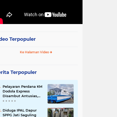
deo Terpopuler
Ke Halaman Video
rita Terpopuler
Pelayaran Perdana KM
Dodola Express
Disambut Antusias,
Baling-Baling Segera
Diperbaiki
Diduga IPAL Dapur
SPPG Jati Saguling