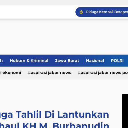
ah
Hukum & Kriminal
Jawa Barat
Nasional
POLRI
si ekonomi
aspirasi jabar news
aspirasi jabar news pol
aspirasi internasional
aspirasi kalabar
bandung
nasional
polri
pendidikan
aspirasi food
asp
ga Tahlil Di Lantunkan
haul KH.M.,Burhanudin