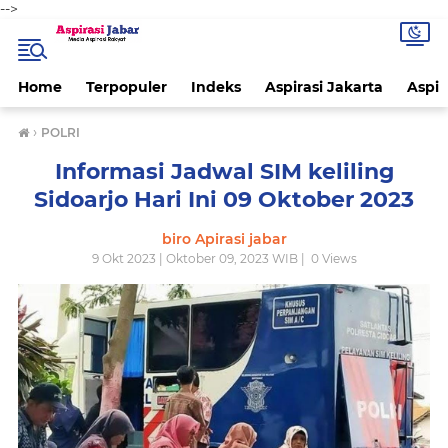
-->
Home
Terpopuler
Indeks
Aspirasi Jakarta
Aspir
›
POLRI
Informasi Jadwal SIM keliling
Sidoarjo Hari Ini 09 Oktober 2023
biro Apirasi jabar
9 Okt 2023 | Oktober 09, 2023 WIB |
0
Views