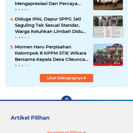
Mengapresiasi Dan Percaya
Penuh Kepada Kepemimpinan
Merdi Hajiji Sebagai ketua DPD
Diduga IPAL Dapur SPPG Jati
Lpm Kota Bandung Periode
Saguling Tak Sesuai Standar,
2021-2026
Warga Keluhkan Limbah Diduga
Mengalir ke Sungai
Momen Haru Perpisahan
Kelompok 8 KPPM STIE Wikara
Bersama Kepala Desa Cileunca
di Kecamatan Bojong
Lihat Selengkapnya
Artikel Pilihan
Ke Halaman Pilihan