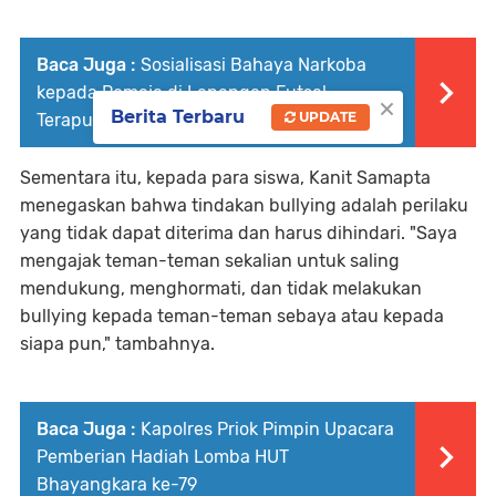
Baca Juga :
Sosialisasi Bahaya Narkoba
kepada Remaja di Lapangan Futsal
×
Berita Terbaru
UPDATE
Terapung Pelabuhan Muara Angke
Sementara itu, kepada para siswa, Kanit Samapta
menegaskan bahwa tindakan bullying adalah perilaku
yang tidak dapat diterima dan harus dihindari. "Saya
mengajak teman-teman sekalian untuk saling
mendukung, menghormati, dan tidak melakukan
bullying kepada teman-teman sebaya atau kepada
siapa pun," tambahnya.
Baca Juga :
Kapolres Priok Pimpin Upacara
Pemberian Hadiah Lomba HUT
Bhayangkara ke-79