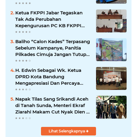
Ketua FKPPI Jabar Tegaskan
Tak Ada Perubahan
Kepengurusan PC KB FKPPI
Sumedang, Ketua Cabang
Diminta Segera Konsolidasi
Baliho “Calon Kades” Terpasang
Sebelum Kampanye, Panitia
Pilkades Cimuja Jangan Tutup
Mata
H. Edwin Sebagai Wk. Ketua
DPRD Kota Bandung
Mengapresiasi Dan Percaya
Penuh Kepada Kepemimpinan
Merdi Hajiji Sebagai ketua DPD
Napak Tilas Sang Srikandi Aceh
Lpm Kota Bandung Periode
di Tanah Sunda, Menteri Ekraf
2021-2026
Ziarahi Makam Cut Nyak Dien di
Sumedang
Lihat Selengkapnya