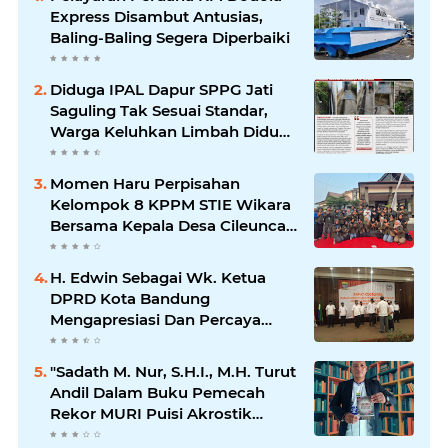
Express Disambut Antusias,
Baling-Baling Segera Diperbaiki
Diduga IPAL Dapur SPPG Jati
Saguling Tak Sesuai Standar,
Warga Keluhkan Limbah Diduga
Mengalir ke Sungai
Momen Haru Perpisahan
Kelompok 8 KPPM STIE Wikara
Bersama Kepala Desa Cileunca
di Kecamatan Bojong
H. Edwin Sebagai Wk. Ketua
DPRD Kota Bandung
Mengapresiasi Dan Percaya
Penuh Kepada Kepemimpinan
Merdi Hajiji Sebagai ketua DPD
"Sadath M. Nur, S.H.I., M.H. Turut
Lpm Kota Bandung Periode
Andil Dalam Buku Pemecah
2021-2026
Rekor MURI Puisi Akrostik
Terbanyak