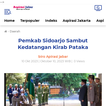
-->
Home
Terpopuler
Indeks
Aspirasi Jakarta
Aspir
›
Daerah
Pemkab Sidoarjo Sambut
Kedatangan Kirab Pataka
biro Apirasi jabar
10 Okt 2023 | Oktober 10, 2023 WIB |
0
Views