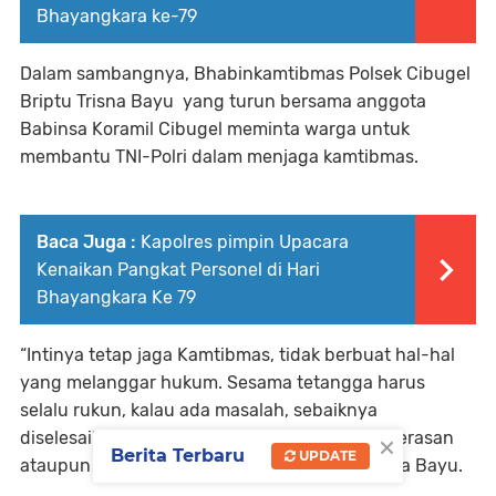
Bhayangkara ke-79
Dalam sambangnya, Bhabinkamtibmas Polsek Cibugel
Briptu Trisna Bayu yang turun bersama anggota
Babinsa Koramil Cibugel meminta warga untuk
membantu TNI-Polri dalam menjaga kamtibmas.
Baca Juga :
Kapolres pimpin Upacara
Kenaikan Pangkat Personel di Hari
Bhayangkara Ke 79
“Intinya tetap jaga Kamtibmas, tidak berbuat hal-hal
yang melanggar hukum. Sesama tetangga harus
selalu rukun, kalau ada masalah, sebaiknya
×
diselesaikan dengan baik, tidak boleh ada kekerasan
Berita Terbaru
UPDATE
ataupun main hakim sendiri,” kata Briptu Trisna Bayu.