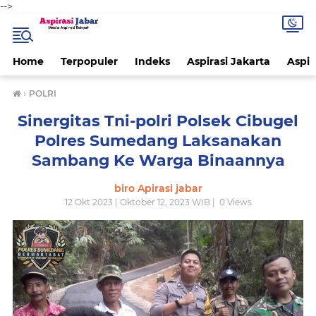
-->
Home
Terpopuler
Indeks
Aspirasi Jakarta
Aspir
›
POLRI
Sinergitas Tni-polri Polsek Cibugel
Polres Sumedang Laksanakan
Sambang Ke Warga Binaannya
biro Apirasi jabar
12 Okt 2023 | Oktober 12, 2023 WIB |
0
Views