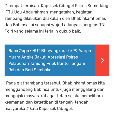
Ditempat terpisah, Kapolsek Cibugel Polres Sumedang
IPTU Ucu Abdurahman mengatakan, kegiatan
sambang dilakukan dilakukan oleh Bhabinkamtibmas
dan Babinsa ini sebagai wujud adanya sinergitas TNI-
Polri yang selama ini terjalin cukup baik.
Baca Juga :
HUT Bhayangkara ke 79, Warga
Muara Angke Jakut, Apresiasi Polres
Pelabuhan Tanjung Priok Bantu Tangani
Rob dan Beri Sembako
“Pada giat sambang tersebut, Bhabinkamtibmas kita
menggandeng Babinsa untuk juga menggalang dan
mengajak masyarakat agar tetap selalu memelihara
keamanan dan ketertiban di tengah-tengah
masyarakat,” kata Kapolsek Cibugel.