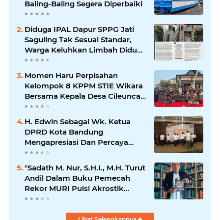
Baling-Baling Segera Diperbaiki
Diduga IPAL Dapur SPPG Jati
Saguling Tak Sesuai Standar,
Warga Keluhkan Limbah Diduga
Mengalir ke Sungai
Momen Haru Perpisahan
Kelompok 8 KPPM STIE Wikara
Bersama Kepala Desa Cileunca
di Kecamatan Bojong
H. Edwin Sebagai Wk. Ketua
DPRD Kota Bandung
Mengapresiasi Dan Percaya
Penuh Kepada Kepemimpinan
Merdi Hajiji Sebagai ketua DPD
"Sadath M. Nur, S.H.I., M.H. Turut
Lpm Kota Bandung Periode
Andil Dalam Buku Pemecah
2021-2026
Rekor MURI Puisi Akrostik
Terbanyak
Lihat Selengkapnya