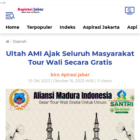
-->
Home
Terpopuler
Indeks
Aspirasi Jakarta
Aspir
›
Daerah
Ultah AMI Ajak Seluruh Masyarakat
Tour Wali Secara Gratis
biro Apirasi jabar
10 Okt 2023 | Oktober 10, 2023 WIB |
0
Views