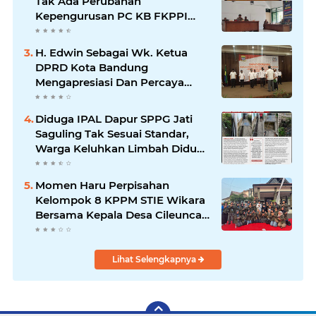
Tak Ada Perubahan
Kepengurusan PC KB FKPPI
Sumedang, Ketua Cabang
Diminta Segera Konsolidasi
H. Edwin Sebagai Wk. Ketua
DPRD Kota Bandung
Mengapresiasi Dan Percaya
Penuh Kepada Kepemimpinan
Merdi Hajiji Sebagai ketua DPD
Diduga IPAL Dapur SPPG Jati
Lpm Kota Bandung Periode
Saguling Tak Sesuai Standar,
2021-2026
Warga Keluhkan Limbah Diduga
Mengalir ke Sungai
Momen Haru Perpisahan
Kelompok 8 KPPM STIE Wikara
Bersama Kepala Desa Cileunca
di Kecamatan Bojong
Lihat Selengkapnya