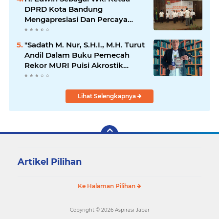
DPRD Kota Bandung
Mengapresiasi Dan Percaya
Penuh Kepada Kepemimpinan
Merdi Hajiji Sebagai ketua DPD
"Sadath M. Nur, S.H.I., M.H. Turut
Lpm Kota Bandung Periode
Andil Dalam Buku Pemecah
2021-2026
Rekor MURI Puisi Akrostik
Terbanyak
Lihat Selengkapnya
Artikel Pilihan
Ke Halaman Pilihan
Copyright ©
2026 Aspirasi Jabar