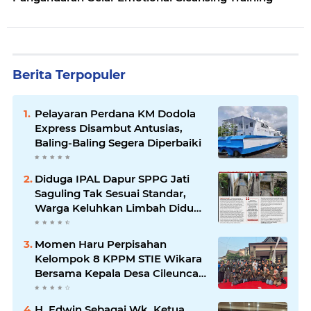
Berita Terpopuler
Pelayaran Perdana KM Dodola
Express Disambut Antusias,
Baling-Baling Segera Diperbaiki
Diduga IPAL Dapur SPPG Jati
Saguling Tak Sesuai Standar,
Warga Keluhkan Limbah Diduga
Mengalir ke Sungai
Momen Haru Perpisahan
Kelompok 8 KPPM STIE Wikara
Bersama Kepala Desa Cileunca
di Kecamatan Bojong
H. Edwin Sebagai Wk. Ketua