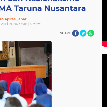
SMA Taruna Nusantara
ro Apirasi jabar
 April 29, 2025 WIB |
0
Views
SHARE