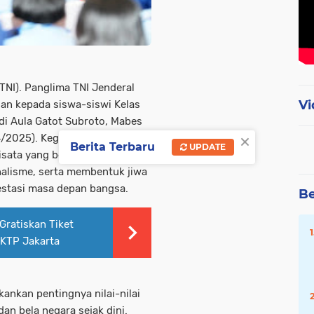
TNI). Panglima TNI Jenderal
Vi
an kepada siswa-siswi Kelas
di Aula Gatot Subroto, Mabes
×
4/2025). Kegiatan ini
Berita Terbaru
UPDATE
isata yang bertujuan
lisme, serta membentuk jiwa
stasi masa depan bangsa.
Be
Gratiskan Tiket
-KTP Jakarta
ankan pentingnya nilai-nilai
dan bela negara sejak dini.