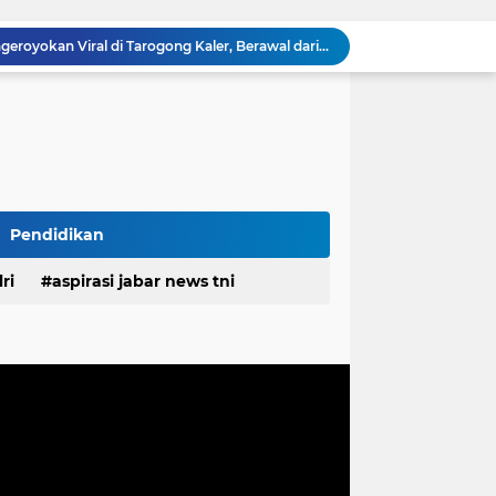
Polisi Ungkap Kasus Pengeroyokan Viral di Tarogong Kaler, Berawal dari Knalpot Brong
pan Yonif TP di Sumatera Utara
PEMDES RAWALELE GELAR MUSDES TENTUKAN RKPDes, PANITIA PILKADES SERTA PERINGATI HUT KE-81 KEMERDEKAAN RI
Ketua FKPPI Jabar Tegaskan Tak Ada Perubahan Kepengurusan PC KB FKPPI Sumedang, Ketua Cabang Diminta Segera Konsolidasi
n Pemprov Jabar Atasi Kejahatan Jalanan
Polda Jabar dan BNNP Perketat Pengawasan Obat Terlarang, Pemburu Targetkan Jaringan Lintas Provinsi
Mitra Kerja SPPG Cikampek Selatan Pertanyakan Dasar Penilaian Akun TikTok Soal Higienitas Dapur Gizi
TMMD Ke-129 Gelar Penyuluhan Wasbang dan Hukum, Tanamkan Kesadaran Berbangsa serta Taat Aturan di Kampung Sesor
Pendidikan
Biaya Revitalisasi Rp.39–49 Juta per Meter, Pedagang Pasar Sunter Podomoro Minta Kejelasan
estasi, Bupati Morotai Kunjungi Mitita Resort
ri
aspirasi jabar news tni
desa
daerah
irasi desa