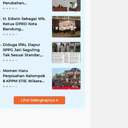
Perubahan
Kepengurusan PC KB
FKPPI Sumedang,
Ketua Cabang Diminta
H. Edwin Sebagai Wk.
Segera Konsolidasi
Ketua DPRD Kota
Bandung
Mengapresiasi Dan
Percaya Penuh
Kepada
Diduga IPAL Dapur
Kepemimpinan Merdi
SPPG Jati Saguling
Hajiji Sebagai ketua
Tak Sesuai Standar,
DPD Lpm Kota
Warga Keluhkan
Bandung Periode
Limbah Diduga
2021-2026
Mengalir ke Sungai
Momen Haru
Perpisahan Kelompok
8 KPPM STIE Wikara
Bersama Kepala Desa
Cileunca di
Kecamatan Bojong
Lihat Selengkapnya