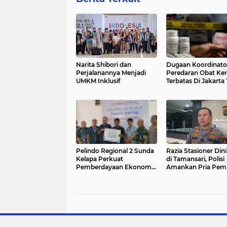
Narita Shibori dan
Dugaan Koordinato
Perjalanannya Menjadi
Peredaran Obat Ker
UMKM Inklusif
Terbatas Di Jakarta
Mulai Terungkap
Pelindo Regional 2 Sunda
Razia Stasioner Dini
Kelapa Perkuat
di Tamansari, Polisi
Pemberdayaan Ekonomi
Amankan Pria Pe
Penyandang Disabilitas
Tembakau Sintetis
Melalui Program TJSL