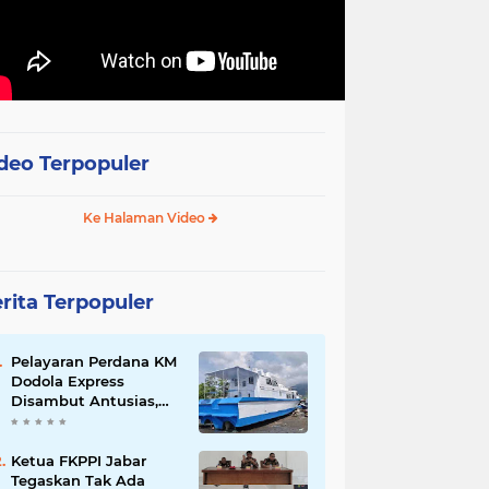
deo Terpopuler
Ke Halaman Video
rita Terpopuler
Pelayaran Perdana KM
Dodola Express
Disambut Antusias,
Baling-Baling Segera
Diperbaiki
Ketua FKPPI Jabar
Tegaskan Tak Ada