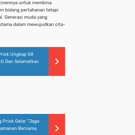
mitmennya untuk membina
am bidang pertahanan tetapi
l. Generasi muda yang
i utama dalam mewujudkan cita-
Priok Ungkap 58
ti Dan Selamatkan
 Priok Gelar "Jaga
 Keamanan Bersama