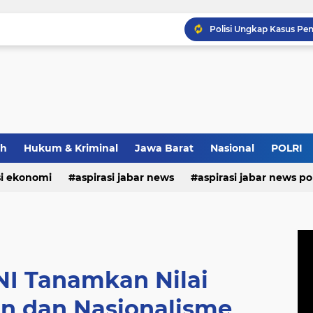
Wapang TNI Tinjau Kesia
Strategi Polda Jabar Da
ah
Hukum & Kriminal
Jawa Barat
Nasional
POLRI
Pastikan Kenyamanan Inv
si ekonomi
aspirasi jabar news
aspirasi jabar news pol
aspirasi internasional
aspirasi kalabar
bandung
nasional
polri
pendidikan
aspirasi food
asp
NI Tanamkan Nilai
 dan Nasionalisme