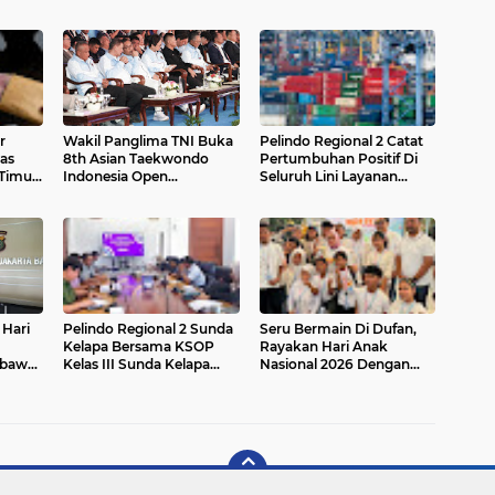
r
Wakil Panglima TNI Buka
Pelindo Regional 2 Catat
as
8th Asian Taekwondo
Pertumbuhan Positif Di
 Timur
Indonesia Open
Seluruh Lini Layanan
Championship 2026
Kepelabuhan
 Hari
Pelindo Regional 2 Sunda
Seru Bermain Di Dufan,
Kelapa Bersama KSOP
Rayakan Hari Anak
mbawa
Kelas III Sunda Kelapa
Nasional 2026 Dengan
Gelar Rapat Monitoring
Penuh Keceriaan
Dan Evaluasi Standar
Kinerja Pelayanan
Operasional Triwulan II