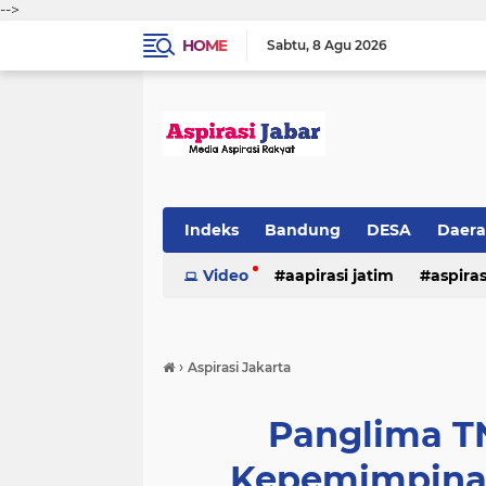
-->
HOME
Sabtu
8 Agu 2026
Indeks
Bandung
DESA
Daer
Video
aapirasi jatim
aspira
aspirasi malkut
aspirasi daerah
›
Aspirasi Jakarta
hukum & kriminal
jawa barat
Panglima T
Kepemimpinan