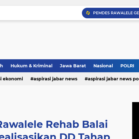
Strategi Polda Jabar Da
ah
Hukum & Kriminal
Jawa Barat
Nasional
POLRI
Narita Shibori dan Perj
si ekonomi
aspirasi jabar news
aspirasi jabar news pol
aspirasi internasional
aspirasi kalabar
bandung
nasional
polri
pendidikan
aspirasi food
asp
awalele Rehab Balai
ealisasikan DD Tahap