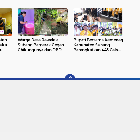
A
Bekasi
4
aten
Warga Desa Rawalele
Bupati Bersama Kemenag
Duka
Subang Bergerak Cegah
Kabupaten Subang
p
Chikungunya dan DBD
Berangkatkan 445 Calon
dakan
Jemaah Haji Kloter
Pakai
Pertama
Copyright ©
2026 Aspirasi Jabar