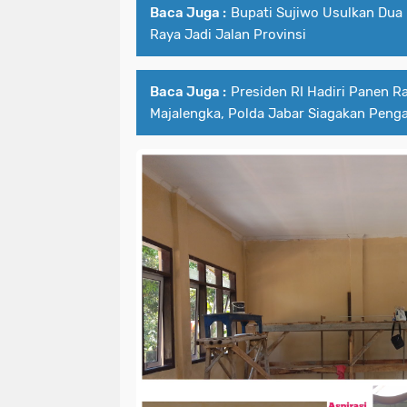
Baca Juga :
Bupati Sujiwo Usulkan Dua 
Raya Jadi Jalan Provinsi
Baca Juga :
Presiden RI Hadiri Panen Ra
Majalengka, Polda Jabar Siagakan Pen