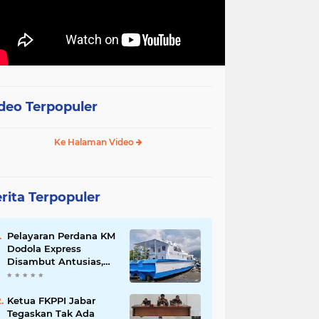
deo Terpopuler
Ke Halaman Video
rita Terpopuler
Pelayaran Perdana KM
Dodola Express
Disambut Antusias,
Baling-Baling Segera
Diperbaiki
Ketua FKPPI Jabar
Tegaskan Tak Ada