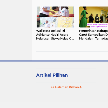
Merah Putih
PEMERINTAH KOT
BEKASI TAHUN 202
Wali Kota Bekasi Tri
Pemerintah Kabup
Adhianto Hadiri Acara
Garut Sampaikan 
Kelulusan Siswa Kelas XII
Mendalam Terhada
SMAN 1 Bekasi
Korban Tragedi Le
Amunisi Tak Layak 
Di Cibalong
Artikel Pilihan
Ke Halaman Pilihan