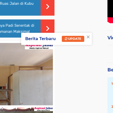
Ruas Jalan di Kubu
ya Padi Serentak di
gamanan Maksimal
×
Vi
Berita Terbaru
UPDATE
Be