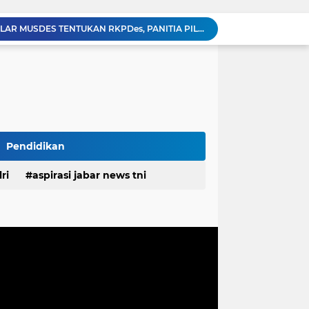
PEMDES RAWALELE GELAR MUSDES TENTUKAN RKPDes, PANITIA PILKADES SERTA PERINGATI HUT KE-81 KEMERDEKAAN RI
Ketua FKPPI Jabar Tegaskan Tak Ada Perubahan Kepengurusan PC KB FKPPI Sumedang, Ketua Cabang Diminta Segera Konsolidasi
n Pemprov Jabar Atasi Kejahatan Jalanan
Polda Jabar dan BNNP Perketat Pengawasan Obat Terlarang, Pemburu Targetkan Jaringan Lintas Provinsi
Mitra Kerja SPPG Cikampek Selatan Pertanyakan Dasar Penilaian Akun TikTok Soal Higienitas Dapur Gizi
TMMD Ke-129 Gelar Penyuluhan Wasbang dan Hukum, Tanamkan Kesadaran Berbangsa serta Taat Aturan di Kampung Sesor
Biaya Revitalisasi Rp.39–49 Juta per Meter, Pedagang Pasar Sunter Podomoro Minta Kejelasan
Proyek Labkesmas mencapai 80 persen progres fisiknya sudah melampaui dari realisasi anggaran
Pendidikan
alanannya Menjadi UMKM Inklusif
ri
aspirasi jabar news tni
Pemkab Morotai Pastikan Hak PPPK Dipenuhi Sesuai Kemampuan Keuangan Daerah
desa
daerah
irasi desa