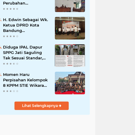
Perubahan
Kepengurusan PC KB
FKPPI Sumedang,
Ketua Cabang Diminta
H. Edwin Sebagai Wk.
Segera Konsolidasi
Ketua DPRD Kota
Bandung
Mengapresiasi Dan
Percaya Penuh
Kepada
Diduga IPAL Dapur
Kepemimpinan Merdi
SPPG Jati Saguling
Hajiji Sebagai ketua
Tak Sesuai Standar,
DPD Lpm Kota
Warga Keluhkan
Bandung Periode
Limbah Diduga
2021-2026
Mengalir ke Sungai
Momen Haru
Perpisahan Kelompok
8 KPPM STIE Wikara
Bersama Kepala Desa
Cileunca di
Kecamatan Bojong
Lihat Selengkapnya