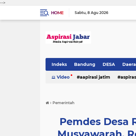
-->
HOME
Sabtu
8 Agu 2026
Indeks
Bandung
DESA
Daer
Video
aapirasi jatim
aspira
aspirasi malkut
aspirasi daerah
›
Pemerintah
hukum & kriminal
jawa barat
Pemdes Desa R
Musyawarah, R