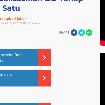
Satu
ro Apirasi jabar
| April 14, 2025 WIB |
0
Views
SHARE
g pemdes Desa
025
b Balai
u