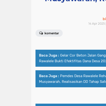
bi
14 Apr 2025 
komentar
Baca Juga :
Gelar Cor Beton Jalan Gan
Rawalele Bukti Efektifitas Dana Desa 2
Baca Juga :
Pemdes Desa Rawalele Reha
Musyawarah, Realisasikan DD Tahap Sat