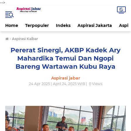
-->
Home
Terpopuler
Indeks
Aspirasi Jakarta
Aspir
›
Aspirasi Kalbar
Pererat Sinergi, AKBP Kadek Ary
Mahardika Temui Dan Ngopi
Bareng Wartawan Kubu Raya
Aspirasi jabar
24 Apr 2025 | April 24, 2025 WIB |
0
Views