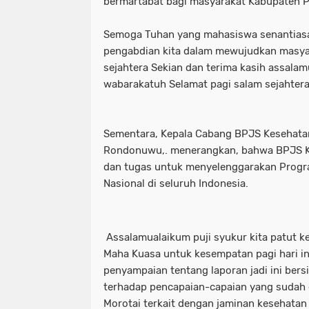
bermartabat bagi masyarakat Kabupaten P
Semoga Tuhan yang mahasiswa senantias
pengabdian kita dalam mewujudkan masya
sejahtera Sekian dan terima kasih assala
wabarakatuh Selamat pagi salam sejahtera
Sementara, Kepala Cabang BPJS Kesehatan
Rondonuwu,. menerangkan, bahwa BPJS K
dan tugas untuk menyelenggarakan Prog
Nasional di seluruh Indonesia.
Assalamualaikum puji syukur kita patut k
Maha Kuasa untuk kesempatan pagi hari in
penyampaian tentang laporan jadi ini bersi
terhadap pencapaian-capaian yang sudah 
Morotai terkait dengan jaminan kesehatan n