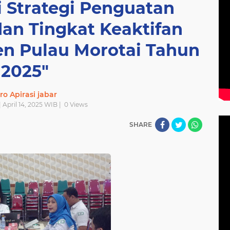
 Strategi Penguatan
an Tingkat Keaktifan
en Pulau Morotai Tahun
2025"
ro Apirasi jabar
| April 14, 2025 WIB |
0
Views
SHARE