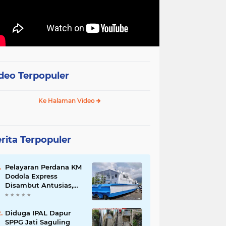
deo Terpopuler
Ke Halaman Video
rita Terpopuler
Pelayaran Perdana KM
Dodola Express
Disambut Antusias,
Baling-Baling Segera
Diperbaiki
Diduga IPAL Dapur
SPPG Jati Saguling