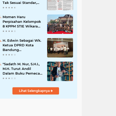
Tak Sesuai Standar,
Warga Keluhkan
Limbah Diduga
Mengalir ke Sungai
Momen Haru
Perpisahan Kelompok
8 KPPM STIE Wikara
Bersama Kepala Desa
Cileunca di
Kecamatan Bojong
H. Edwin Sebagai Wk.
Ketua DPRD Kota
Bandung
Mengapresiasi Dan
Percaya Penuh
Kepada
"Sadath M. Nur, S.H.I.,
Kepemimpinan Merdi
M.H. Turut Andil
Hajiji Sebagai ketua
Dalam Buku Pemecah
DPD Lpm Kota
Rekor MURI Puisi
Bandung Periode
Akrostik Terbanyak
2021-2026
Lihat Selengkapnya