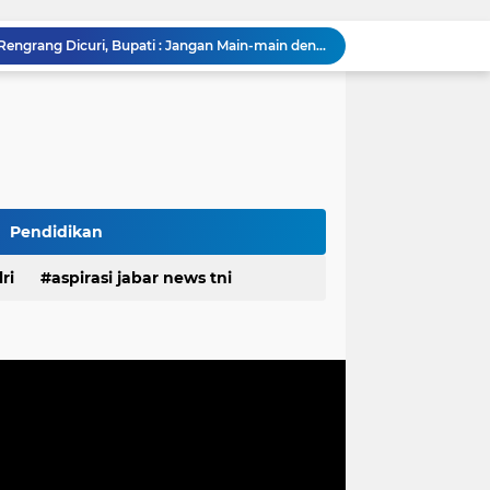
Diduga Kembali Beroperasi, Galian C di Cikahuripan Cianjur Kembali Disorot; Isu Intimidasi Wartawan Mencuat
Satgas TMMD Ke-129 Pastikan Kesehatan Warga Masyarakat dan Personel Tetap Prima Demi Suksesnya TMMD di Kampung Sesor
RSUD Cicalengka Gelar Khitanan Gratis Rutin, Layanan Kesehatan Berkualitas Tanpa Beban Biaya
Komentar Tak Beretika di Medsos, Perawat RSUD Cicalengka Dinonaktifkan Sementara
Komisaris Independen Pertamina Patra Niaga Terpikat Produk UMKM Mitra Binaan dengan Sentuhan Kemanusiaan dan Keberlanjutan
Polda Jabar Tindak Penyalahgunaan AI untuk Manipulasi Digital, Penyidik Gandeng 4 Ahli
Unggah Konten Manipulasi AI di Media Sosial, Pria di Cimahi Terancam 12 Tahun Penjara
Polda Jabar Bongkar Kasus Ujaran Kebencian Berbasis AI, Pelaku Cari Engagement dan Finansial
Pendidikan
Polisi Tangkap 2 Pria Pengunggah Konten Provokasi dan Unggahan Palsu Soal Pemerintah di Threads
ri
aspirasi jabar news tni
Baut dan Besi Bendung Rengrang Dicuri, Bupati : Jangan Main-main dengan Aset Negara yang Menyangkut Nyawa dan Ketahanan Pangan
desa
daerah
irasi desa