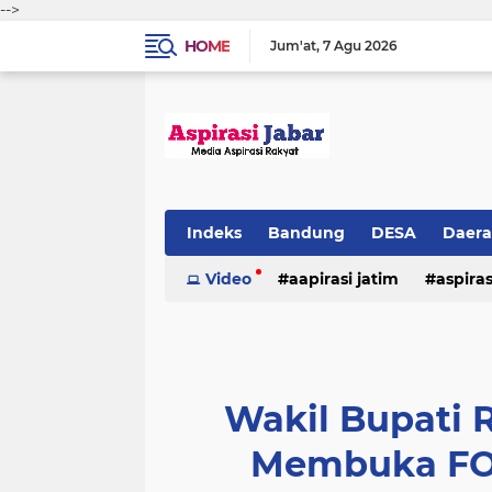
-->
HOME
Jum'at
7 Agu 2026
Indeks
Bandung
DESA
Daer
Video
aapirasi jatim
aspira
aspirasi malkut
aspirasi daerah
hukum & kriminal
jawa barat
Wakil Bupati 
Membuka F