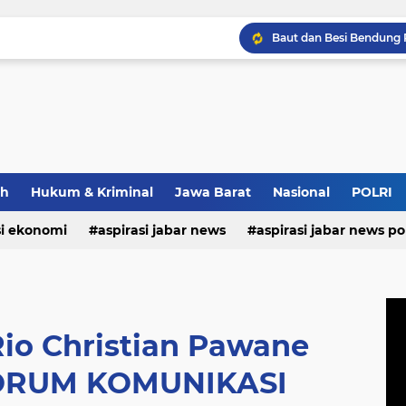
ah
Hukum & Kriminal
Jawa Barat
Nasional
POLRI
si ekonomi
aspirasi jabar news
aspirasi jabar news pol
aspirasi internasional
aspirasi kalabar
bandung
nasional
polri
pendidikan
aspirasi food
asp
Rio Christian Pawane
ORUM KOMUNIKASI