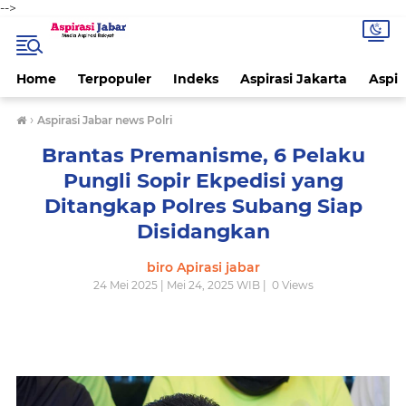
-->
Home
Terpopuler
Indeks
Aspirasi Jakarta
Aspir
›
Aspirasi Jabar news Polri
Brantas Premanisme, 6 Pelaku
Pungli Sopir Ekpedisi yang
Ditangkap Polres Subang Siap
Disidangkan
biro Apirasi jabar
24 Mei 2025 | Mei 24, 2025 WIB |
0
Views