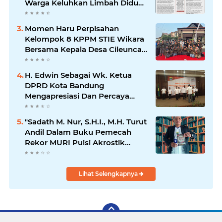
Warga Keluhkan Limbah Diduga
Mengalir ke Sungai
Momen Haru Perpisahan
Kelompok 8 KPPM STIE Wikara
Bersama Kepala Desa Cileunca
di Kecamatan Bojong
H. Edwin Sebagai Wk. Ketua
DPRD Kota Bandung
Mengapresiasi Dan Percaya
Penuh Kepada Kepemimpinan
Merdi Hajiji Sebagai ketua DPD
"Sadath M. Nur, S.H.I., M.H. Turut
Lpm Kota Bandung Periode
Andil Dalam Buku Pemecah
2021-2026
Rekor MURI Puisi Akrostik
Terbanyak
Lihat Selengkapnya