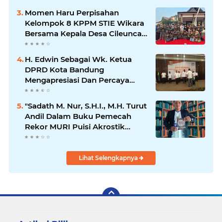
Momen Haru Perpisahan
Kelompok 8 KPPM STIE Wikara
Bersama Kepala Desa Cileunca
di Kecamatan Bojong
H. Edwin Sebagai Wk. Ketua
DPRD Kota Bandung
Mengapresiasi Dan Percaya
Penuh Kepada Kepemimpinan
Merdi Hajiji Sebagai ketua DPD
"Sadath M. Nur, S.H.I., M.H. Turut
Lpm Kota Bandung Periode
Andil Dalam Buku Pemecah
2021-2026
Rekor MURI Puisi Akrostik
Terbanyak
Lihat Selengkapnya