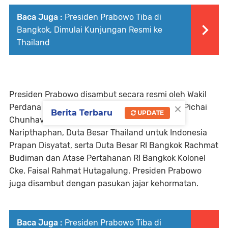
Baca Juga :
Presiden Prabowo Tiba di
Bangkok, Dimulai Kunjungan Resmi ke
Thailand
Presiden Prabowo disambut secara resmi oleh Wakil
×
Perdana Menteri/Menteri Keuangan Thailand Pichai
Berita Terbaru
UPDATE
Chunhavajira, Menteri Perdagangan Pichai
Naripthaphan, Duta Besar Thailand untuk Indonesia
Prapan Disyatat, serta Duta Besar RI Bangkok Rachmat
Budiman dan Atase Pertahanan RI Bangkok Kolonel
Cke. Faisal Rahmat Hutagalung. Presiden Prabowo
juga disambut dengan pasukan jajar kehormatan.
Baca Juga :
Presiden Prabowo Tiba di