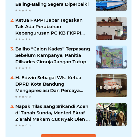
Baling-Baling Segera Diperbaiki
Ketua FKPPI Jabar Tegaskan
Tak Ada Perubahan
Kepengurusan PC KB FKPPI
Sumedang, Ketua Cabang
Diminta Segera Konsolidasi
Baliho “Calon Kades” Terpasang
Sebelum Kampanye, Panitia
Pilkades Cimuja Jangan Tutup
Mata
H. Edwin Sebagai Wk. Ketua
DPRD Kota Bandung
Mengapresiasi Dan Percaya
Penuh Kepada Kepemimpinan
Merdi Hajiji Sebagai ketua DPD
Napak Tilas Sang Srikandi Aceh
Lpm Kota Bandung Periode
di Tanah Sunda, Menteri Ekraf
2021-2026
Ziarahi Makam Cut Nyak Dien di
Sumedang