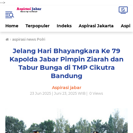
-->
Home
Terpopuler
Indeks
Aspirasi Jakarta
Aspir
›
aspirasi news Polri
Jelang Hari Bhayangkara Ke 79
Kapolda Jabar Pimpin Ziarah dan
Tabur Bunga di TMP Cikutra
Bandung
Aspirasi jabar
23 Jun 2025 | Juni 23, 2025 WIB |
0
Views