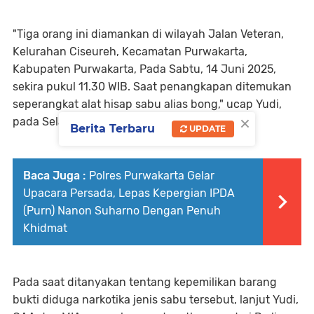
"Tiga orang ini diamankan di wilayah Jalan Veteran,
Kelurahan Ciseureh, Kecamatan Purwakarta,
Kabupaten Purwakarta, Pada Sabtu, 14 Juni 2025,
sekira pukul 11.30 WIB. Saat penangkapan ditemukan
seperangkat alat hisap sabu alias bong," ucap Yudi,
×
pada Selasa 17 Juni 2025.
Berita Terbaru
UPDATE
Baca Juga :
Polres Purwakarta Gelar
Upacara Persada, Lepas Kepergian IPDA
(Purn) Nanon Suharno Dengan Penuh
Khidmat
Pada saat ditanyakan tentang kepemilikan barang
bukti diduga narkotika jenis sabu tersebut, lanjut Yudi,