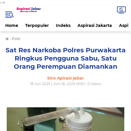
-->
Home
Terpopuler
Indeks
Aspirasi Jakarta
Aspir
›
Polri
Sat Res Narkoba Polres Purwakarta
Ringkus Pengguna Sabu, Satu
Orang Perempuan Diamankan
biro Apirasi jabar
18 Jun 2025 | Juni 18, 2025 WIB |
0
Views