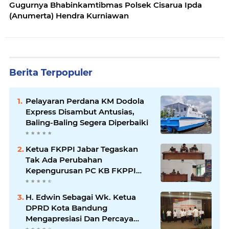
Gugurnya Bhabinkamtibmas Polsek Cisarua Ipda
(Anumerta) Hendra Kurniawan
Berita Terpopuler
Pelayaran Perdana KM Dodola
Express Disambut Antusias,
Baling-Baling Segera Diperbaiki
Ketua FKPPI Jabar Tegaskan
Tak Ada Perubahan
Kepengurusan PC KB FKPPI
Sumedang, Ketua Cabang
Diminta Segera Konsolidasi
H. Edwin Sebagai Wk. Ketua
DPRD Kota Bandung
Mengapresiasi Dan Percaya