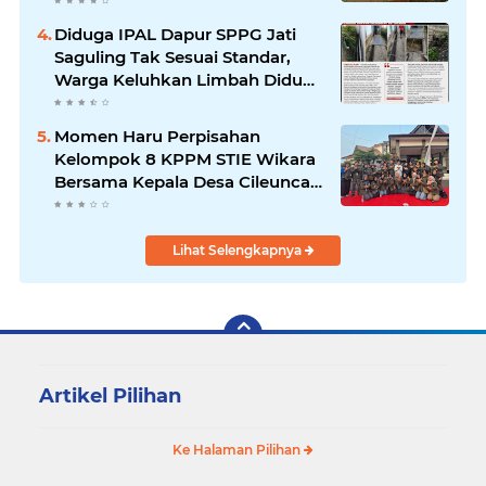
Penuh Kepada Kepemimpinan
Merdi Hajiji Sebagai ketua DPD
Diduga IPAL Dapur SPPG Jati
Lpm Kota Bandung Periode
Saguling Tak Sesuai Standar,
2021-2026
Warga Keluhkan Limbah Diduga
Mengalir ke Sungai
Momen Haru Perpisahan
Kelompok 8 KPPM STIE Wikara
Bersama Kepala Desa Cileunca
di Kecamatan Bojong
Lihat Selengkapnya
Artikel Pilihan
Ke Halaman Pilihan