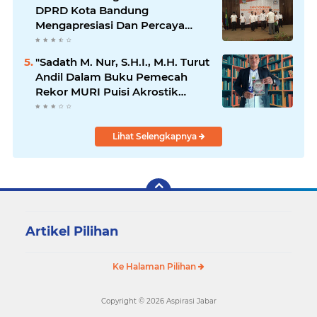
DPRD Kota Bandung
Mengapresiasi Dan Percaya
Penuh Kepada Kepemimpinan
Merdi Hajiji Sebagai ketua DPD
"Sadath M. Nur, S.H.I., M.H. Turut
Lpm Kota Bandung Periode
Andil Dalam Buku Pemecah
2021-2026
Rekor MURI Puisi Akrostik
Terbanyak
Lihat Selengkapnya
Artikel Pilihan
Ke Halaman Pilihan
Copyright ©
2026 Aspirasi Jabar