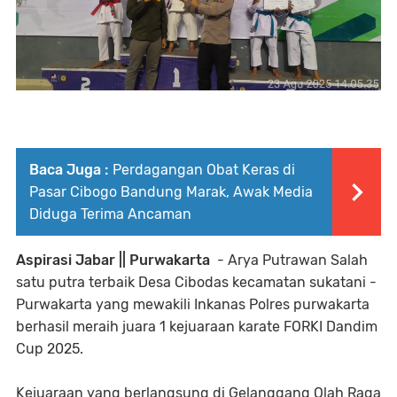
Baca Juga :
Perdagangan Obat Keras di
Pasar Cibogo Bandung Marak, Awak Media
Diduga Terima Ancaman
Aspirasi Jabar || Purwakarta
- Arya Putrawan Salah
satu putra terbaik Desa Cibodas kecamatan sukatani -
Purwakarta yang mewakili Inkanas Polres purwakarta
berhasil meraih juara 1 kejuaraan karate FORKI Dandim
Cup 2025.
Kejuaraan yang berlangsung di Gelanggang Olah Raga