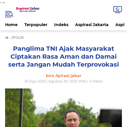
-->
Home
Terpopuler
Indeks
Aspirasi Jakarta
Aspir
›
/POLRI
Panglima TNI Ajak Masyarakat
Ciptakan Rasa Aman dan Damai
serta Jangan Mudah Terprovokasi
biro Apirasi jabar
30 Agu 2025 | Agustus 30, 2025 WIB |
0
Views