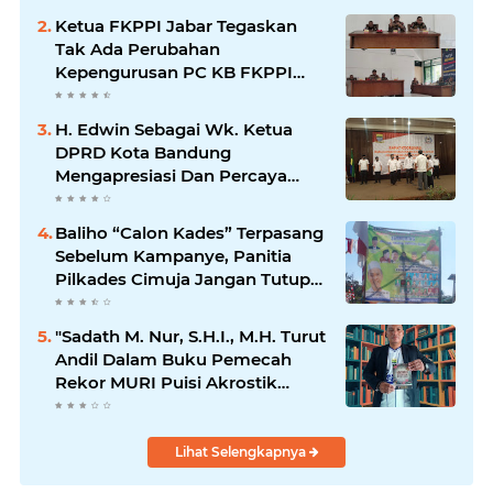
Ketua FKPPI Jabar Tegaskan
Tak Ada Perubahan
Kepengurusan PC KB FKPPI
Sumedang, Ketua Cabang
Diminta Segera Konsolidasi
H. Edwin Sebagai Wk. Ketua
DPRD Kota Bandung
Mengapresiasi Dan Percaya
Penuh Kepada Kepemimpinan
Merdi Hajiji Sebagai ketua DPD
Baliho “Calon Kades” Terpasang
Lpm Kota Bandung Periode
Sebelum Kampanye, Panitia
2021-2026
Pilkades Cimuja Jangan Tutup
Mata
"Sadath M. Nur, S.H.I., M.H. Turut
Andil Dalam Buku Pemecah
Rekor MURI Puisi Akrostik
Terbanyak
Lihat Selengkapnya