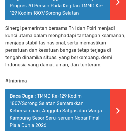
Progres 70 Persen Pada Kegitan TMMD Ke-
129 Kodim 1807/Sorong Selatan
Sinergi pemerintah bersama TNI dan Polri menjadi
kunci utama dalam menghadapi tantangan keamanan,
menjaga stabilitas nasional, serta memastikan
persatuan dan kesatuan bangsa tetap terjaga di
tengah dinamika situasi yang berkembang, demi
Indonesia yang damai, aman, dan tenteram.
#tniprima
Baca Juga :
TMMD Ke-129 Kodim
1807/Sorong Selatan Semarakkan
Kebersamaan, Anggota Satgas dan Warga
Kampung Sesor Seru-seruan Nobar Final
Piala Dunia 2026