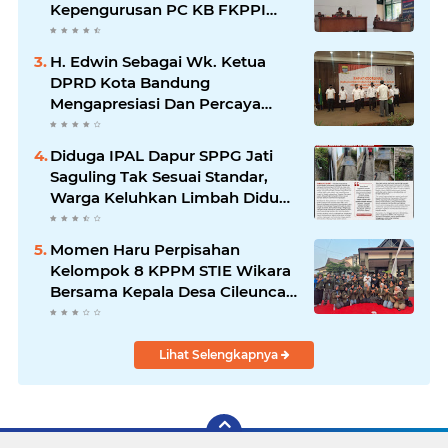
Kepengurusan PC KB FKPPI
Sumedang, Ketua Cabang
Diminta Segera Konsolidasi
H. Edwin Sebagai Wk. Ketua
DPRD Kota Bandung
Mengapresiasi Dan Percaya
Penuh Kepada Kepemimpinan
Merdi Hajiji Sebagai ketua DPD
Diduga IPAL Dapur SPPG Jati
Lpm Kota Bandung Periode
Saguling Tak Sesuai Standar,
2021-2026
Warga Keluhkan Limbah Diduga
Mengalir ke Sungai
Momen Haru Perpisahan
Kelompok 8 KPPM STIE Wikara
Bersama Kepala Desa Cileunca
di Kecamatan Bojong
Lihat Selengkapnya