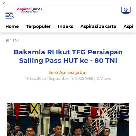
-->
Home
Terpopuler
Indeks
Aspirasi Jakarta
Aspir
›
TNI
Bakamla RI Ikut TFG Persiapan
Sailing Pass HUT ke - 80 TNI
biro Apirasi jabar
19 Sep 2025 | September 19, 2025 WIB |
0
Views