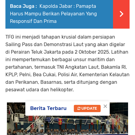
Baca Juga :
Kapolda Jabar : Pamapta
Harus Mampu Berikan Pelayanan Yang
Responsif Dan Prima
TFG ini menjadi tahapan krusial dalam persiapan
Sailing Pass dan Demonstrasi Laut yang akan digelar
di Perairan Teluk Jakarta pada 2 Oktober 2025. Latihan
ini mempertemukan berbagai unsur maritim dan
pertahanan, termasuk TNI Angkatan Laut, Bakamla RI,
KPLP, Pelni, Bea Cukai, Polisi Air, Kementerian Kelautan
dan Perikanan, Basarnas, serta ditunjang dengan
pesawat udara dan helikopter.
×
Berita Terbaru
UPDATE