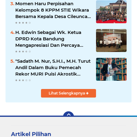
Momen Haru Perpisahan
Kelompok 8 KPPM STIE Wikara
Bersama Kepala Desa Cileunca
di Kecamatan Bojong
H. Edwin Sebagai Wk. Ketua
DPRD Kota Bandung
Mengapresiasi Dan Percaya
Penuh Kepada Kepemimpinan
Merdi Hajiji Sebagai ketua DPD
"Sadath M. Nur, S.H.I., M.H. Turut
Lpm Kota Bandung Periode
Andil Dalam Buku Pemecah
2021-2026
Rekor MURI Puisi Akrostik
Terbanyak
Lihat Selengkapnya
Artikel Pilihan