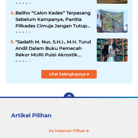
Penuh Kepada Kepemimpinan
Merdi Hajiji Sebagai ketua DPD
Baliho “Calon Kades” Terpasang
Lpm Kota Bandung Periode
Sebelum Kampanye, Panitia
2021-2026
Pilkades Cimuja Jangan Tutup
Mata
"Sadath M. Nur, S.H.I., M.H. Turut
Andil Dalam Buku Pemecah
Rekor MURI Puisi Akrostik
Terbanyak
Lihat Selengkapnya
Artikel Pilihan
Ke Halaman Pilihan