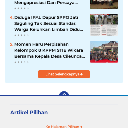
Mengapresiasi Dan Percaya
Penuh Kepada Kepemimpinan
Merdi Hajiji Sebagai ketua DPD
Diduga IPAL Dapur SPPG Jati
Lpm Kota Bandung Periode
Saguling Tak Sesuai Standar,
2021-2026
Warga Keluhkan Limbah Diduga
Mengalir ke Sungai
Momen Haru Perpisahan
Kelompok 8 KPPM STIE Wikara
Bersama Kepala Desa Cileunca
di Kecamatan Bojong
Lihat Selengkapnya
Artikel Pilihan
Ke Halaman Pilihan