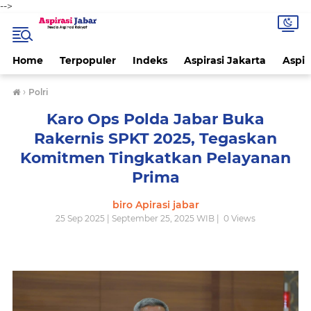
-->
Home
Terpopuler
Indeks
Aspirasi Jakarta
Aspir
›
Polri
Karo Ops Polda Jabar Buka
Rakernis SPKT 2025, Tegaskan
Komitmen Tingkatkan Pelayanan
Prima
biro Apirasi jabar
25 Sep 2025 | September 25, 2025 WIB |
0
Views