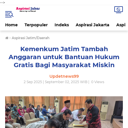
-->
Home
Terpopuler
Indeks
Aspirasi Jakarta
Aspir
›
Aspirasi Jatim/Daerah
Kemenkum Jatim Tambah
Anggaran untuk Bantuan Hukum
Gratis Bagi Masyarakat Miskin
Updetnews99
2 Sep 2025 | September 02, 2025 WIB |
0
Views