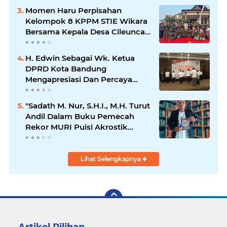
Momen Haru Perpisahan
Kelompok 8 KPPM STIE Wikara
Bersama Kepala Desa Cileunca
di Kecamatan Bojong
H. Edwin Sebagai Wk. Ketua
DPRD Kota Bandung
Mengapresiasi Dan Percaya
Penuh Kepada Kepemimpinan
Merdi Hajiji Sebagai ketua DPD
"Sadath M. Nur, S.H.I., M.H. Turut
Lpm Kota Bandung Periode
Andil Dalam Buku Pemecah
2021-2026
Rekor MURI Puisi Akrostik
Terbanyak
Lihat Selengkapnya
Artikel Pilihan