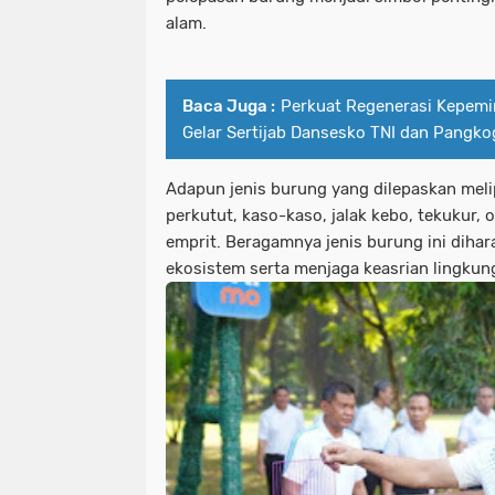
alam.
Baca Juga :
Perkuat Regenerasi Kepemi
Gelar Sertijab Dansesko TNI dan Pangko
Adapun jenis burung yang dilepaskan melip
perkutut, kaso-kaso, jalak kebo, tekukur,
emprit. Beragamnya jenis burung ini dih
ekosistem serta menjaga keasrian lingkung