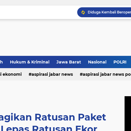
ah
Hukum & Kriminal
Jawa Barat
Nasional
POLRI
si ekonomi
aspirasi jabar news
aspirasi jabar news pol
aspirasi internasional
aspirasi kalabar
bandung
nasional
polri
pendidikan
aspirasi food
asp
agikan Ratusan Paket
Lepas Ratusan Ekor