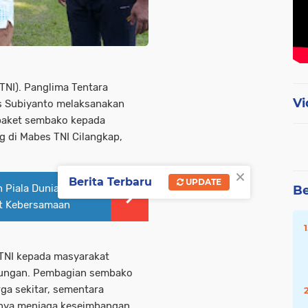
TNI). Panglima Tentara
Vi
us Subiyanto melaksanakan
paket sembako kepada
 di Mabes TNI Cilangkap,
×
Berita Terbaru
UPDATE
 Piala Dunia 2026 di
Be
at Kebersamaan
 TNI kepada masyarakat
gkungan. Pembagian sembako
a sekitar, sementara
gnya menjaga keseimbangan