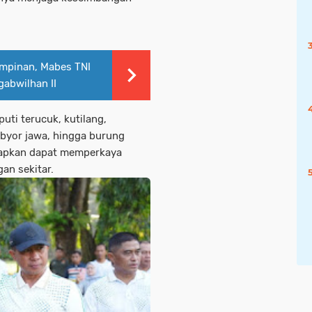
mpinan, Mabes TNI
gabwilhan II
uti terucuk, kutilang,
 obyor jawa, hingga burung
arapkan dapat memperkaya
an sekitar.