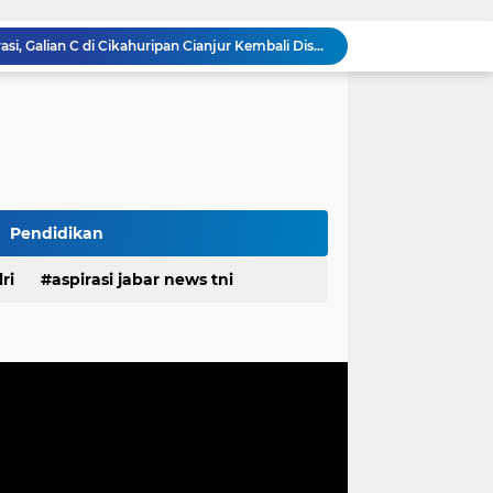
Diduga Kembali Beroperasi, Galian C di Cikahuripan Cianjur Kembali Disorot; Isu Intimidasi Wartawan Mencuat
Satgas TMMD Ke-129 Pastikan Kesehatan Warga Masyarakat dan Personel Tetap Prima Demi Suksesnya TMMD di Kampung Sesor
RSUD Cicalengka Gelar Khitanan Gratis Rutin, Layanan Kesehatan Berkualitas Tanpa Beban Biaya
DPRD Sumedang Tegaskan Komitmen Kawal Program Nasional, Pastikan Pembangunan Desa Berpihak kepada Masyarakat
Komisaris Independen Pertamina Patra Niaga Terpikat Produk UMKM Mitra Binaan dengan Sentuhan Kemanusiaan dan Keberlanjutan
Polda Jabar Tindak Penyalahgunaan AI untuk Manipulasi Digital, Penyidik Gandeng 4 Ahli
Unggah Konten Manipulasi AI di Media Sosial, Pria di Cimahi Terancam 12 Tahun Penjara
Polda Jabar Bongkar Kasus Ujaran Kebencian Berbasis AI, Pelaku Cari Engagement dan Finansial
Pendidikan
Polisi Tangkap 2 Pria Pengunggah Konten Provokasi dan Unggahan Palsu Soal Pemerintah di Threads
Baut dan Besi Bendung Rengrang Dicuri, Bupati : Jangan Main-main dengan Aset Negara yang Menyangkut Nyawa dan Ketahanan Pangan
ri
aspirasi jabar news tni
desa
daerah
irasi desa