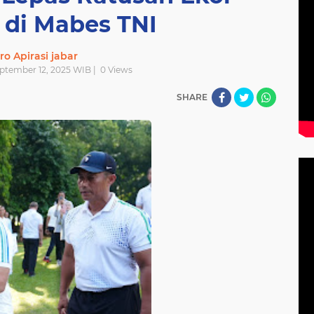
 di Mabes TNI
ro Apirasi jabar
eptember 12, 2025 WIB |
0
Views
SHARE