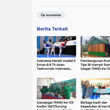
komentar
Berita Terkait
Indonesia Meraih medali 9
Pembangunan Ru
Emas di 8 Th Asian
Tipe 36 Hampir Ra
Taekwondo Indonesia
Satgas TMMD Ke-12
Championship 2026
Kodim 1807/Soron
Selatan Wujudkan
Hunian Layak bagi
Dansatgas TMMD Ke-129
Berbagi Kasih dan
Kodim 1807/Sorong
Kepedulian di Hari 