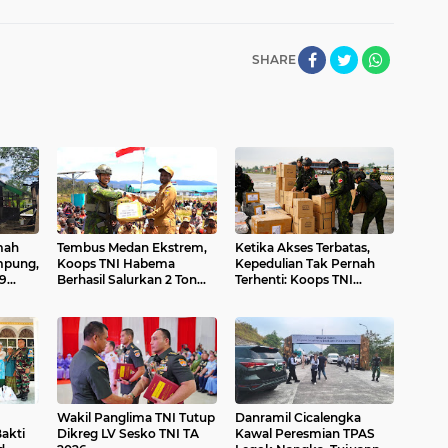
SHARE
mah
Tembus Medan Ekstrem,
Ketika Akses Terbatas,
mpung,
Koops TNI Habema
Kepedulian Tak Pernah
9
Berhasil Salurkan 2 Ton
Terhenti: Koops TNI
g
Bantuan Kemanusiaan ke
Habema Hadir untuk
Tiga Distrik di Kabupaten
Papua
 Warga
Puncak
Wakil Panglima TNI Tutup
Danramil Cicalengka
Bakti
Dikreg LV Sesko TNI TA
Kawal Peresmian TPAS