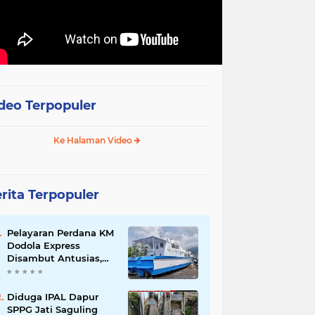
deo Terpopuler
Ke Halaman Video
rita Terpopuler
Pelayaran Perdana KM
Dodola Express
Disambut Antusias,
Baling-Baling Segera
Diperbaiki
Diduga IPAL Dapur
SPPG Jati Saguling