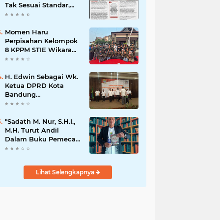
Tak Sesuai Standar,
Warga Keluhkan
Limbah Diduga
Mengalir ke Sungai
Momen Haru
Perpisahan Kelompok
8 KPPM STIE Wikara
Bersama Kepala Desa
Cileunca di
Kecamatan Bojong
H. Edwin Sebagai Wk.
Ketua DPRD Kota
Bandung
Mengapresiasi Dan
Percaya Penuh
Kepada
"Sadath M. Nur, S.H.I.,
Kepemimpinan Merdi
M.H. Turut Andil
Hajiji Sebagai ketua
Dalam Buku Pemecah
DPD Lpm Kota
Rekor MURI Puisi
Bandung Periode
Akrostik Terbanyak
2021-2026
Lihat Selengkapnya