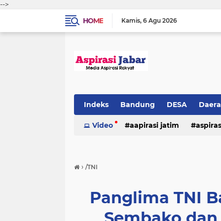
-->
HOME
Kamis
6 Agu 2026
Indeks
Bandung
DESA
Daer
Video
aapirasi jatim
aspira
aspirasi malkut
aspirasi daerah
›
/TNI
hukum & kriminal
jawa barat
Panglima TNI B
Sembako dan 