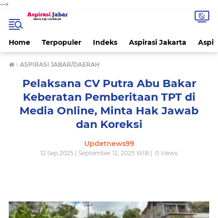
-->
Home
Terpopuler
Indeks
Aspirasi Jakarta
Aspir
›
ASPIRASI JABAR/DAERAH
Pelaksana CV Putra Abu Bakar
Keberatan Pemberitaan TPT di
Media Online, Minta Hak Jawab
dan Koreksi
Updetnews99
12 Sep 2025 | September 12, 2025 WIB |
0
Views