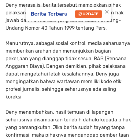
Deny merasa isi berita tersebut memojokkan pihak
×
pelaksana CV. Ia berharap dapat menggunakan hak
Berita Terbaru
UPDATE
jawab dan hak koreksi yang diatur dalam Undang-
Undang Nomor 40 Tahun 1999 tentang Pers.
Menurutnya, sebagai sosial kontrol, media seharusnya
memberikan arahan dan menunjukkan bagian
pekerjaan yang dianggap tidak sesuai RAB (Rencana
Anggaran Biaya). Dengan demikian, pihak pelaksana
dapat mengetahui letak kesalahannya. Deny juga
mengingatkan bahwa wartawan memiliki kode etik
profesi jurnalis, sehingga seharusnya ada saling
koreksi.
Deny menambahkan, hasil temuan di lapangan
seharusnya disampaikan terlebih dahulu kepada pihak
yang bersangkutan. Jika berita sudah tayang tanpa
konfirmasi, maka pihaknya menganggap pemberitaan