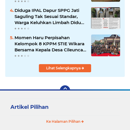
Penuh Kepada Kepemimpinan
Merdi Hajiji Sebagai ketua DPD
Diduga IPAL Dapur SPPG Jati
Lpm Kota Bandung Periode
Saguling Tak Sesuai Standar,
2021-2026
Warga Keluhkan Limbah Diduga
Mengalir ke Sungai
Momen Haru Perpisahan
Kelompok 8 KPPM STIE Wikara
Bersama Kepala Desa Cileunca
di Kecamatan Bojong
Lihat Selengkapnya
Artikel Pilihan
Ke Halaman Pilihan