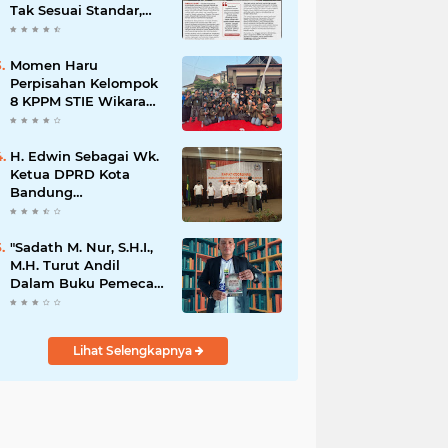
Tak Sesuai Standar,
Warga Keluhkan
Limbah Diduga
Mengalir ke Sungai
Momen Haru
Perpisahan Kelompok
8 KPPM STIE Wikara
Bersama Kepala Desa
Cileunca di
Kecamatan Bojong
H. Edwin Sebagai Wk.
Ketua DPRD Kota
Bandung
Mengapresiasi Dan
Percaya Penuh
Kepada
"Sadath M. Nur, S.H.I.,
Kepemimpinan Merdi
M.H. Turut Andil
Hajiji Sebagai ketua
Dalam Buku Pemecah
DPD Lpm Kota
Rekor MURI Puisi
Bandung Periode
Akrostik Terbanyak
2021-2026
Lihat Selengkapnya