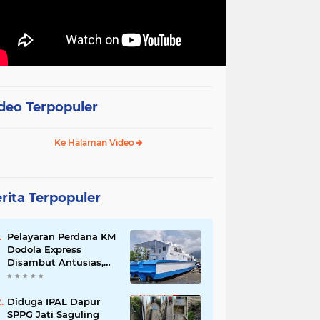
deo Terpopuler
Ke Halaman Video
rita Terpopuler
Pelayaran Perdana KM
Dodola Express
Disambut Antusias,
Baling-Baling Segera
Diperbaiki
Diduga IPAL Dapur
SPPG Jati Saguling