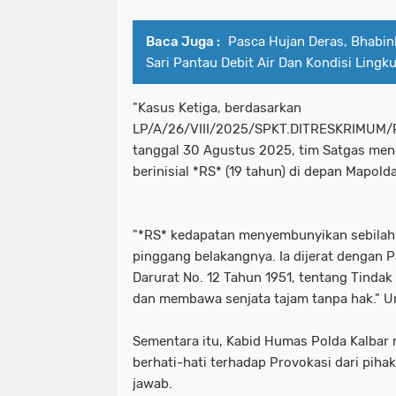
Baca Juga :
Pasca Hujan Deras, Bhabi
Sari Pantau Debit Air Dan Kondisi Lingk
"​Kasus Ketiga, berdasarkan
LP/A/26/VIII/2025/SPKT.DITRESKRIMUM
tanggal 30 Agustus 2025, tim Satgas me
berinisial *RS* (19 tahun) di depan Mapolda
"*RS* kedapatan menyembunyikan sebilah s
pinggang belakangnya. Ia dijerat dengan 
Darurat No. 12 Tahun 1951, tentang Tindak
dan membawa senjata tajam tanpa hak." U
​Sementara itu, Kabid Humas Polda Kalba
berhati-hati terhadap Provokasi dari piha
jawab.