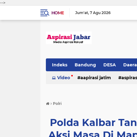
-->
HOME
Jum'at
7 Agu 2026
Indeks
Bandung
DESA
Daer
Video
aapirasi jatim
aspira
aspirasi malkut
aspirasi daerah
›
Polri
hukum & kriminal
jawa barat
Polda Kalbar T
Aksi Masa Di Ma