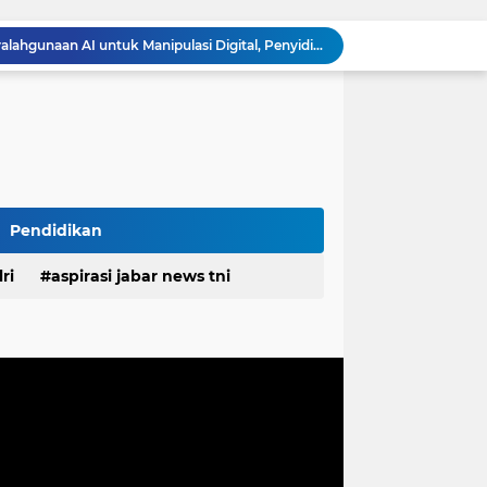
Unggah Konten Manipulasi AI di Media Sosial, Pria di Cimahi Terancam 12 Tahun Penjara
Polda Jabar Bongkar Kasus Ujaran Kebencian Berbasis AI, Pelaku Cari Engagement dan Finansial
Polisi Tangkap 2 Pria Pengunggah Konten Provokasi dan Unggahan Palsu Soal Pemerintah di Threads
Baut dan Besi Bendung Rengrang Dicuri, Bupati : Jangan Main-main dengan Aset Negara yang Menyangkut Nyawa dan Ketahanan Pangan
Diduga Kembali Beroperasi, Galian C di Cikahuripan Cianjur Kembali Disorot; Isu Intimidasi Wartawan Mencuat
Satgas TMMD Ke-129 Pastikan Kesehatan Warga Masyarakat dan Personel Tetap Prima Demi Suksesnya TMMD di Kampung Sesor
RSUD Cicalengka Gelar Khitanan Gratis Rutin, Layanan Kesehatan Berkualitas Tanpa Beban Biaya
DPRD Sumedang Tegaskan Komitmen Kawal Program Nasional, Pastikan Pembangunan Desa Berpihak kepada Masyarakat
Pendidikan
Komisaris Independen Pertamina Patra Niaga Terpikat Produk UMKM Mitra Binaan dengan Sentuhan Kemanusiaan dan Keberlanjutan
ri
aspirasi jabar news tni
Polda Jabar Tindak Penyalahgunaan AI untuk Manipulasi Digital, Penyidik Gandeng 4 Ahli
desa
daerah
irasi desa