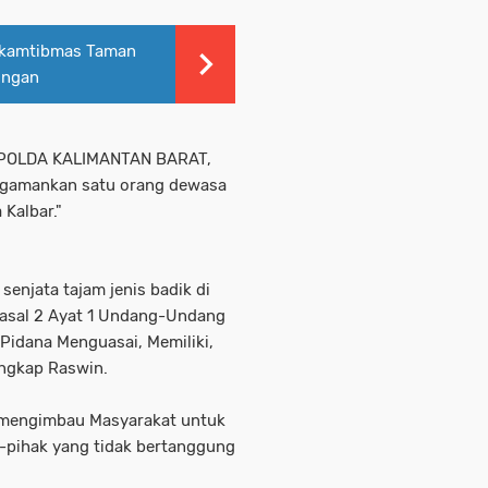
nkamtibmas Taman
ungan
/POLDA KALIMANTAN BARAT,
ngamankan satu orang dewasa
 Kalbar."
enjata tajam jenis badik di
Pasal 2 Ayat 1 Undang-Undang
 Pidana Menguasai, Memiliki,
ngkap Raswin.
r mengimbau Masyarakat untuk
k-pihak yang tidak bertanggung