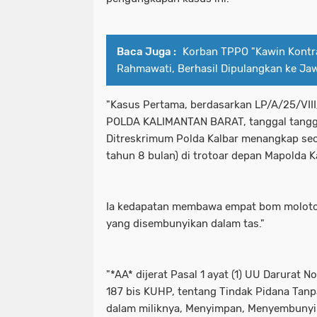
Baca Juga :
Korban TPPO "Kawin Kontra
Rahmawati, Berhasil Dipulangkan ke Ja
"​Kasus Pertama, berdasarkan LP/A/25/V
POLDA KALIMANTAN BARAT, tanggal tangga
Ditreskrimum Polda Kalbar menangkap seor
tahun 8 bulan) di trotoar depan Mapolda K
Ia kedapatan membawa empat bom molotov
yang disembunyikan dalam tas."
"*AA* dijerat Pasal 1 ayat (1) UU Darurat 
187 bis KUHP, tentang Tindak Pidana Tan
dalam miliknya, Menyimpan, Menyembuny