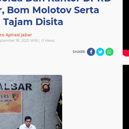
r, Bom Molotov Serta
 Tajam Disita
ro Apirasi jabar
eptember 18, 2025 WIB |
0
Views
SHARE