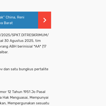
k" China, Reni
wa Barat
III/2025/SPKT.DITRESKRIMUM/
l 30 Agustus 2025, tim
ang ABH berinisial *AA* (17
albar.
 dan satu bungkus pertalite
Nomor 12 Tahun 1951 Jo Pasal
pa Hak Menguasai, Mempunyai
ikan, Mempergunakan sesuatu