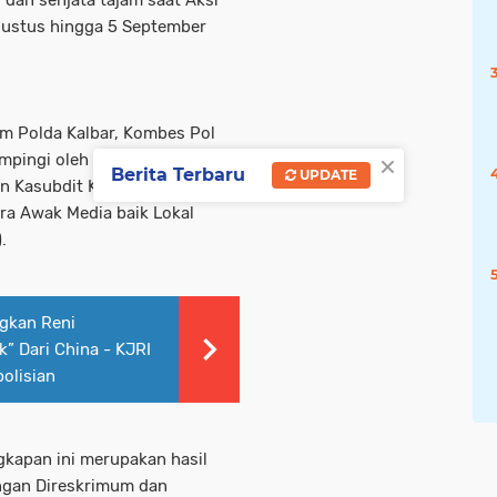
an senjata tajam saat Aksi
gustus hingga 5 September
um Polda Kalbar, Kombes Pol
×
idampingi oleh Kasubbid Penmas
Berita Terbaru
UPDATE
an Kasubdit Kamneg, Kompol
Para Awak Media baik Lokal
.
ngkan Reni
” Dari China - KJRI
olisian
gkapan ini merupakan hasil
ungan Direskrimum dan