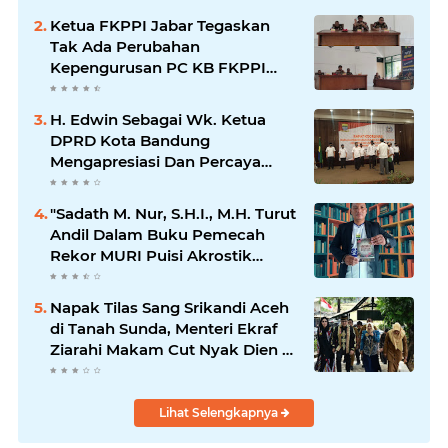
Ketua FKPPI Jabar Tegaskan
Tak Ada Perubahan
Kepengurusan PC KB FKPPI
Sumedang, Ketua Cabang
Diminta Segera Konsolidasi
H. Edwin Sebagai Wk. Ketua
DPRD Kota Bandung
Mengapresiasi Dan Percaya
Penuh Kepada Kepemimpinan
Merdi Hajiji Sebagai ketua DPD
"Sadath M. Nur, S.H.I., M.H. Turut
Lpm Kota Bandung Periode
Andil Dalam Buku Pemecah
2021-2026
Rekor MURI Puisi Akrostik
Terbanyak
Napak Tilas Sang Srikandi Aceh
di Tanah Sunda, Menteri Ekraf
Ziarahi Makam Cut Nyak Dien di
Sumedang
Lihat Selengkapnya