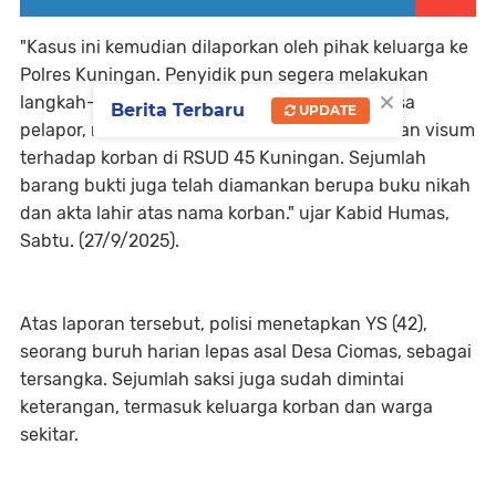
"Kasus ini kemudian dilaporkan oleh pihak keluarga ke
Polres Kuningan. Penyidik pun segera melakukan
×
langkah-langkah hukum, antara lain memeriksa
Berita Terbaru
UPDATE
pelapor, memeriksa saksi-saksi, serta melakukan visum
terhadap korban di RSUD 45 Kuningan. Sejumlah
barang bukti juga telah diamankan berupa buku nikah
dan akta lahir atas nama korban." ujar Kabid Humas,
Sabtu. (27/9/2025).
Atas laporan tersebut, polisi menetapkan YS (42),
seorang buruh harian lepas asal Desa Ciomas, sebagai
tersangka. Sejumlah saksi juga sudah dimintai
keterangan, termasuk keluarga korban dan warga
sekitar.