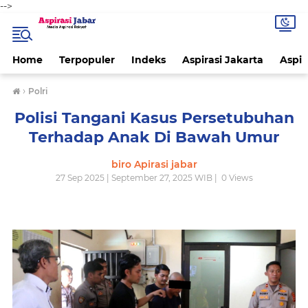
-->
Home
Terpopuler
Indeks
Aspirasi Jakarta
Aspir
›
Polri
Polisi Tangani Kasus Persetubuhan
Terhadap Anak Di Bawah Umur
biro Apirasi jabar
27 Sep 2025 | September 27, 2025 WIB |
0
Views