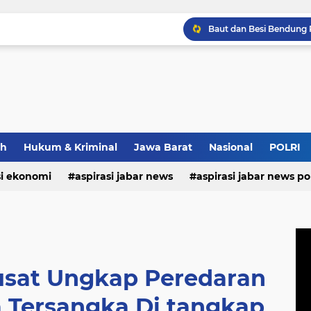
Maxim Membantu Seoran
ah
Hukum & Kriminal
Jawa Barat
Nasional
POLRI
si ekonomi
aspirasi jabar news
aspirasi jabar news pol
aspirasi internasional
aspirasi kalabar
bandung
nasional
polri
pendidikan
aspirasi food
asp
Pusat Ungkap Peredaran
a Tersangka Di tangkap