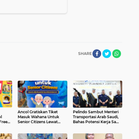
SHARE
Ancol Gratiskan Tiket
Pelindo Sambut Menteri
l
Masuk Wahana Untuk
Transportasi Arab Saudi,
Free
Senior Citizens Lewat
Bahas Potensi Kerja Sama
ke Unit
Wisata Edukatif Dan
Kepelabuhanan Dan
Rekreatif
Logistik