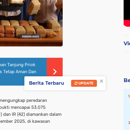
Vi
han Tanjung Priok
as Tetap Aman Dan
×
Be
Berita Terbaru
UPDATE
 mengungkap peredaran
 bukti mencapai 53,075
0) dan IR (42) diamankan dalam
ptember 2025, di kawasan