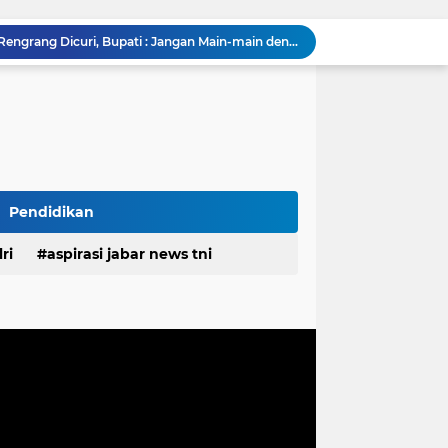
Baut dan Besi Bendung Rengrang Dicuri, Bupati : Jangan Main-main dengan Aset Negara yang Menyangkut Nyawa dan Ketahanan Pangan
Diduga Kembali Beroperasi, Galian C di Cikahuripan Cianjur Kembali Disorot; Isu Intimidasi Wartawan Mencuat
Satgas TMMD Ke-129 Pastikan Kesehatan Warga Masyarakat dan Personel Tetap Prima Demi Suksesnya TMMD di Kampung Sesor
RSUD Cicalengka Gelar Khitanan Gratis Rutin, Layanan Kesehatan Berkualitas Tanpa Beban Biaya
DPRD Sumedang Tegaskan Komitmen Kawal Program Nasional, Pastikan Pembangunan Desa Berpihak kepada Masyarakat
Komisaris Pertamina Patra Niaga Pastikan Keandalan Energi di Bali, Dukung Mobilitas Masyarakat & Wisatawan
g Ayah Tunggal Tetap Mengasuh Buah Hatinya
TMMD Ke-129 Tak Hanya Membangun, Tapi Juga Menanam Harapan Melalui Ketahanan Pangan
Pendidikan
Tingkatkan Kualitas Layanan Publik, Bupati Pulau Morotai Motivasi Kinerja Pegawai PDAM
ri
aspirasi jabar news tni
Polisi Tangkap 2 Pria Pengunggah Konten Provokasi dan Unggahan Palsu Soal Pemerintah di Threads
desa
daerah
irasi desa