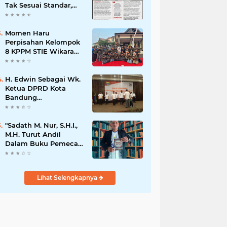
Tak Sesuai Standar,
Warga Keluhkan
Limbah Diduga
Mengalir ke Sungai
Momen Haru
Perpisahan Kelompok
8 KPPM STIE Wikara
Bersama Kepala Desa
Cileunca di
Kecamatan Bojong
H. Edwin Sebagai Wk.
Ketua DPRD Kota
Bandung
Mengapresiasi Dan
Percaya Penuh
Kepada
"Sadath M. Nur, S.H.I.,
Kepemimpinan Merdi
M.H. Turut Andil
Hajiji Sebagai ketua
Dalam Buku Pemecah
DPD Lpm Kota
Rekor MURI Puisi
Bandung Periode
Akrostik Terbanyak
2021-2026
Lihat Selengkapnya