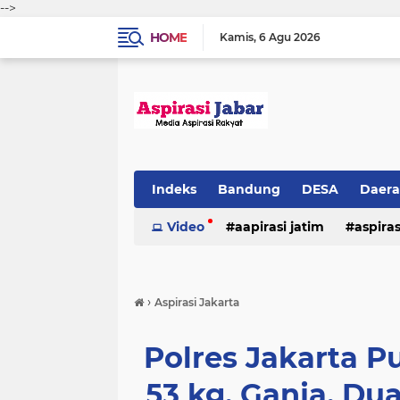
-->
HOME
Kamis
6 Agu 2026
Indeks
Bandung
DESA
Daer
Video
aapirasi jatim
aspira
aspirasi malkut
aspirasi daerah
›
Aspirasi Jakarta
hukum & kriminal
jawa barat
Polres Jakarta 
53 kg. Ganja, Du