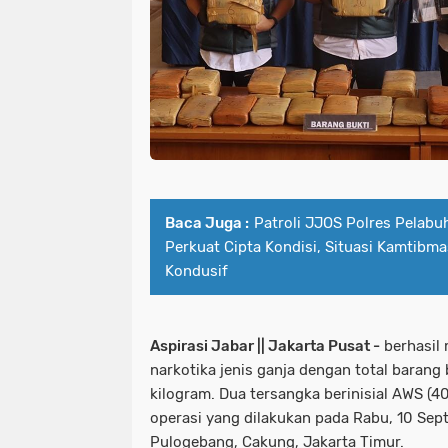
Baca Juga :
Patroli JJOS Polres Pelabu
Perkuat Cipta Kondisi, Situasi Kamtibm
Kondusif
Aspirasi Jabar || Jakarta Pusat -
berhasil
narkotika jenis ganja dengan total barang
kilogram. Dua tersangka berinisial AWS (4
operasi yang dilakukan pada Rabu, 10 Se
Pulogebang, Cakung, Jakarta Timur.