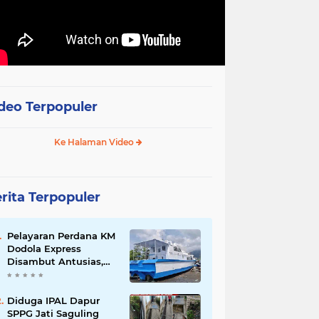
deo Terpopuler
Ke Halaman Video
rita Terpopuler
Pelayaran Perdana KM
Dodola Express
Disambut Antusias,
Baling-Baling Segera
Diperbaiki
Diduga IPAL Dapur
SPPG Jati Saguling