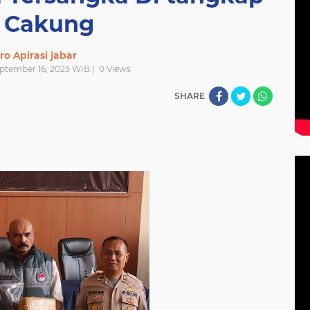
 Cakung
ro Apirasi jabar
eptember 16, 2025 WIB |
0
Views
SHARE