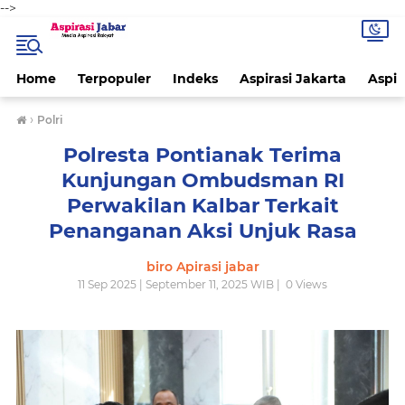
-->
Home
Terpopuler
Indeks
Aspirasi Jakarta
Aspir
›
Polri
Polresta Pontianak Terima
Kunjungan Ombudsman RI
Perwakilan Kalbar Terkait
Penanganan Aksi Unjuk Rasa
biro Apirasi jabar
11 Sep 2025 | September 11, 2025 WIB |
0
Views