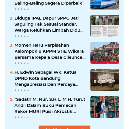
Baling-Baling Segera Diperbaiki
Diduga IPAL Dapur SPPG Jati
Saguling Tak Sesuai Standar,
Warga Keluhkan Limbah Diduga
Mengalir ke Sungai
Momen Haru Perpisahan
Kelompok 8 KPPM STIE Wikara
Bersama Kepala Desa Cileunca
di Kecamatan Bojong
H. Edwin Sebagai Wk. Ketua
DPRD Kota Bandung
Mengapresiasi Dan Percaya
Penuh Kepada Kepemimpinan
Merdi Hajiji Sebagai ketua DPD
"Sadath M. Nur, S.H.I., M.H. Turut
Lpm Kota Bandung Periode
Andil Dalam Buku Pemecah
2021-2026
Rekor MURI Puisi Akrostik
Terbanyak