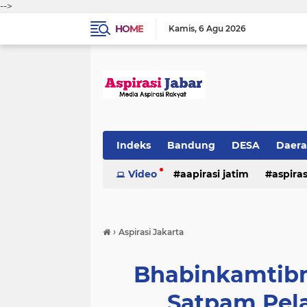
-->
HOME
Kamis
6 Agu 2026
Indeks
Bandung
DESA
Daer
Video
aapirasi jatim
aspira
aspirasi malkut
aspirasi daerah
›
Aspirasi Jakarta
hukum & kriminal
jawa barat
Bhabinkamtibm
Satpam Pel