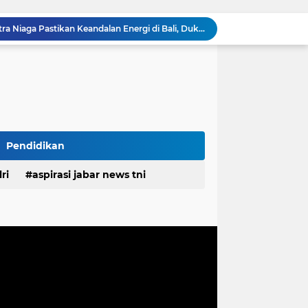
g Ayah Tunggal Tetap Mengasuh Buah Hatinya
Komisaris Pertamina Patra Niaga Pastikan Keandalan Energi di Bali, Dukung Mobilitas Masyarakat & Wisatawan
TMMD Ke-129 Tak Hanya Membangun, Tapi Juga Menanam Harapan Melalui Ketahanan Pangan
Tingkatkan Kualitas Layanan Publik, Bupati Pulau Morotai Motivasi Kinerja Pegawai PDAM
Polisi Tangkap 2 Pria Pengunggah Konten Provokasi dan Unggahan Palsu Soal Pemerintah di Threads
Baut dan Besi Bendung Rengrang Dicuri, Bupati : Jangan Main-main dengan Aset Negara yang Menyangkut Nyawa dan Ketahanan Pangan
Diduga Kembali Beroperasi, Galian C di Cikahuripan Cianjur Kembali Disorot; Isu Intimidasi Wartawan Mencuat
Satgas TMMD Ke-129 Pastikan Kesehatan Warga Masyarakat dan Personel Tetap Prima Demi Suksesnya TMMD di Kampung Sesor
RSUD Cicalengka Gelar Khitanan Gratis Rutin, Layanan Kesehatan Berkualitas Tanpa Beban Biaya
Pendidikan
DPRD Sumedang Tegaskan Komitmen Kawal Program Nasional, Pastikan Pembangunan Desa Berpihak kepada Masyarakat
ri
aspirasi jabar news tni
desa
daerah
irasi desa