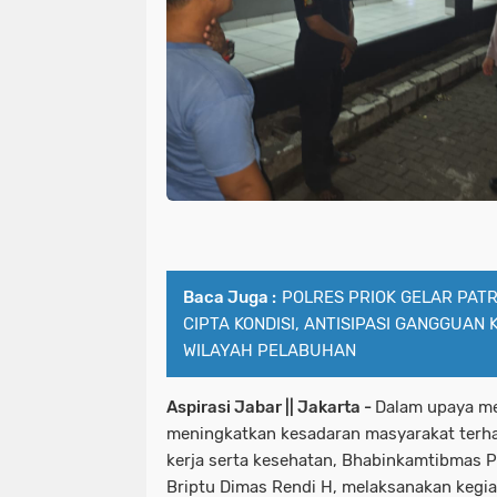
Baca Juga :
POLRES PRIOK GELAR PATR
CIPTA KONDISI, ANTISIPASI GANGGUAN 
WILAYAH PELABUHAN
Aspirasi Jabar || Jakarta -
Dalam upaya me
meningkatkan kesadaran masyarakat terh
kerja serta kesehatan, Bhabinkamtibmas 
Briptu Dimas Rendi H, melaksanakan keg