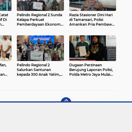
Catat
Pelindo Regional 2 Sunda
Razia Stasioner Dini Hari
f Di
Kelapa Perkuat
di Tamansari, Polisi
n
Pemberdayaan Ekonomi
Amankan Pria Pembawa
Penyandang Disabilitas
Tembakau Sintetis
Melalui Program TJSL
fan,
Pelindo Regional 2
Dugaan Perzinaan
Salurkan Santunan
Berujung Laporan Polisi,
gan
kepada 300 Anak Yatim,
Polda Metro Jaya Mulai
Perkuat Kepedulian Sosial
Proses
Di Lingkungan Pelabuhan