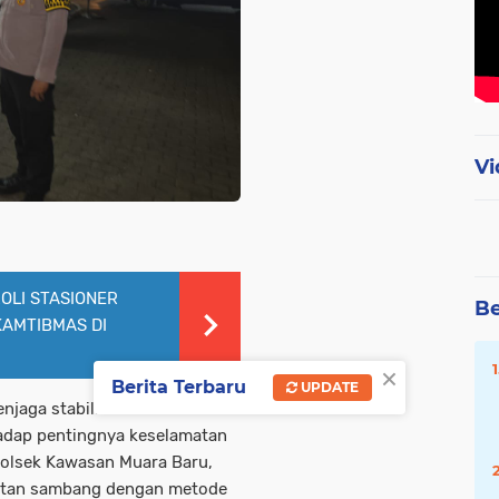
Vi
OLI STASIONER
Be
KAMTIBMAS DI
×
Berita Terbaru
UPDATE
njaga stabilitas keamanan dan
adap pentingnya keselamatan
Polsek Kawasan Muara Baru,
iatan sambang dengan metode