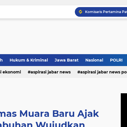
Maxim Membantu Seoran
ah
Hukum & Kriminal
Jawa Barat
Nasional
POLRI
si ekonomi
aspirasi jabar news
aspirasi jabar news pol
aspirasi internasional
aspirasi kalabar
bandung
nasional
polri
pendidikan
aspirasi food
asp
as Muara Baru Ajak
abuhan Wujudkan