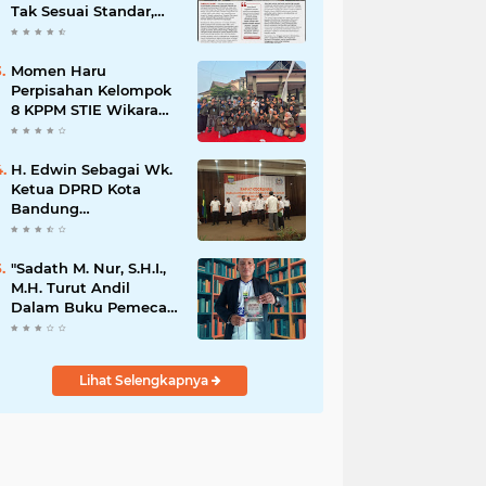
Tak Sesuai Standar,
Warga Keluhkan
Limbah Diduga
Mengalir ke Sungai
Momen Haru
Perpisahan Kelompok
8 KPPM STIE Wikara
Bersama Kepala Desa
Cileunca di
Kecamatan Bojong
H. Edwin Sebagai Wk.
Ketua DPRD Kota
Bandung
Mengapresiasi Dan
Percaya Penuh
Kepada
"Sadath M. Nur, S.H.I.,
Kepemimpinan Merdi
M.H. Turut Andil
Hajiji Sebagai ketua
Dalam Buku Pemecah
DPD Lpm Kota
Rekor MURI Puisi
Bandung Periode
Akrostik Terbanyak
2021-2026
Lihat Selengkapnya