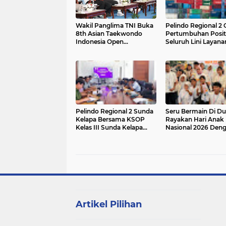
Wakil Panglima TNI Buka
Pelindo Regional 2 
8th Asian Taekwondo
Pertumbuhan Positi
Indonesia Open
Seluruh Lini Layana
Championship 2026
Kepelabuhan
Pelindo Regional 2 Sunda
Seru Bermain Di Du
Kelapa Bersama KSOP
Rayakan Hari Anak
Kelas III Sunda Kelapa
Nasional 2026 Den
Gelar Rapat Monitoring
Penuh Keceriaan
Dan Evaluasi Standar
Kinerja Pelayanan
Operasional Triwulan II
Artikel Pilihan