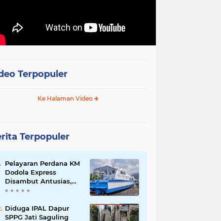
deo Terpopuler
Ke Halaman Video
rita Terpopuler
Pelayaran Perdana KM
Dodola Express
Disambut Antusias,
Baling-Baling Segera
Diperbaiki
Diduga IPAL Dapur
SPPG Jati Saguling