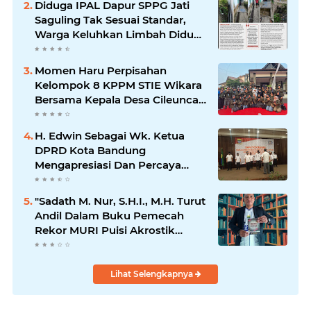
Diduga IPAL Dapur SPPG Jati
Saguling Tak Sesuai Standar,
Warga Keluhkan Limbah Diduga
Mengalir ke Sungai
Momen Haru Perpisahan
Kelompok 8 KPPM STIE Wikara
Bersama Kepala Desa Cileunca
di Kecamatan Bojong
H. Edwin Sebagai Wk. Ketua
DPRD Kota Bandung
Mengapresiasi Dan Percaya
Penuh Kepada Kepemimpinan
Merdi Hajiji Sebagai ketua DPD
"Sadath M. Nur, S.H.I., M.H. Turut
Lpm Kota Bandung Periode
Andil Dalam Buku Pemecah
2021-2026
Rekor MURI Puisi Akrostik
Terbanyak
Lihat Selengkapnya