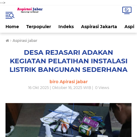
-->
Home
Terpopuler
Indeks
Aspirasi Jakarta
Aspir
›
Aspirasi jabar
DESA REJASARI ADAKAN
KEGIATAN PELATIHAN INSTALASI
LISTRIK BANGUNAN SEDERHANA
biro Apirasi jabar
16 Okt 2025 | Oktober 16, 2025 WIB |
0
Views